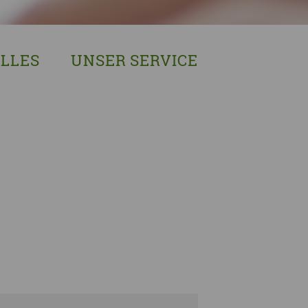
LLES
UNSER SERVICE
sches Austausch- und Vernetzungstreffen
Demenzexperten-Schulung
r Demenz
Demenz-Beratung
EIN!NICHT Pflanzaktion
Vorträge & Workshops
gebote
Selbsthilfe- & Angehörigengruppen
en
Leihausstellungen
nd Veranstaltungen
Newsletter
e Demenzstrategie
Demenzsensibel Kampagne
Online-Angebote & Podcast
rge