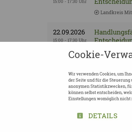
Entscheidun
15:00 - 17:30 Uhr
Landkreis Mit
22.09.2026
Handlungsfä
Entscheidun
15:00 - 17:30 Uhr
Cookie-Verwa
Chemnitz | 09
22.09.2026
Handlungsfä
Wir verwenden Cookies, um Ihnen
Entscheidun
15:00 - 17:30 Uhr
der Seite und für die Steuerung
anonymen Statistikzwecken, für 
Chemnitz | 09
können selbst entscheiden, welc
Einstellungen womöglich nicht m
22.09.2026
Handlungsfä
DETAILS
Entscheidun
15:00 - 17:30 Uhr
Landkreis Mei