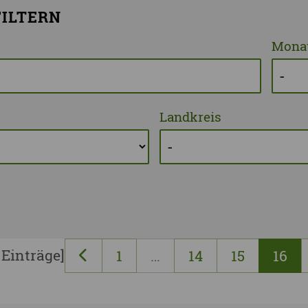
ILTERN
Vogtlandkreis
Monat
Stadt Chemnitz
Stadt Leipzig
Ganz Sachsen
Landkreis
 Einträge]
1
…
14
15
16
vorherige Seite