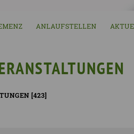
EMENZ
ANLAUFSTELLEN
AKTUE
s ist Demenz?
Erzgebirgskreis
8. Sächsi
ssenswertes & Hilfreiches
Landkreis Bautzen
Woche de
lege
Landkreis Görlitz
VERGISS?M
VERANSTALTUNGEN
Landeshauptstadt Dresden
Stellenan
Landkreis Leipzig
Neuigkeit
Landkreis Meissen
Termine u
TUNGEN [
423
]
Landkreis Mittelsachsen
Sächsisch
Landkreis Nordsachsen
Landkreis Sächsische Schweiz-Osterzgebi
Landkreis Zwickau