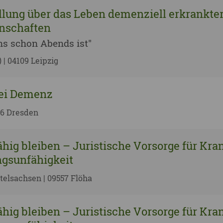
llung über das Leben demenziell erkrankte
schaften
s schon Abends ist"
) | 04109 Leipzig
bei Demenz
56 Dresden
hig bleiben – Juristische Vorsorge für Kra
gsunfähigkeit
telsachsen | 09557 Flöha
hig bleiben – Juristische Vorsorge für Kra