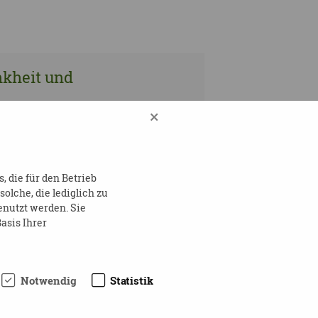
nkheit und
×
nkheit und
 die für den Betrieb
lche, die lediglich zu
enutzt werden. Sie
asis Ihrer
nkheit und
Notwendig
Statistik