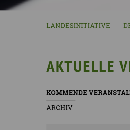
LANDESINITIATIVE
D
Was wir tun
Wa
Wer wir sind
Wi
Geschichte
Pf
AKTUELLE 
Mit wem wir arbeiten
Unterstützte Projekte
KOMMENDE VERANSTAL
ARCHIV