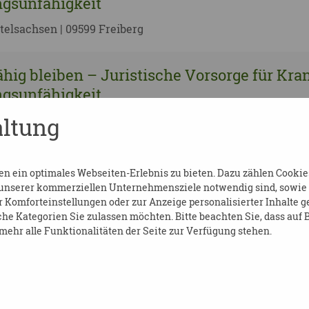
gsunfähigkeit
telsachsen | 09599 Freiberg
hig bleiben – Juristische Vorsorge für Kra
gsunfähigkeit
ltung
111 Chemnitz
hig bleiben – Juristische Vorsorge für Kra
 ein optimales Webseiten-Erlebnis zu bieten. Dazu zählen Cookies,
gsunfähigkeit
 unserer kommerziellen Unternehmensziele notwendig sind, sowie so
Komforteinstellungen oder zur Anzeige personalisierter Inhalte g
112 Chemnitz
he Kategorien Sie zulassen möchten. Bitte beachten Sie, dass auf B
ehr alle Funktionalitäten der Seite zur Verfügung stehen.
hig bleiben – Juristische Vorsorge für Kra
gsunfähigkeit
ßen | 01587 Riesa