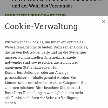
und der Wahl des Vorstandes
IHRE MITGLIEDSCHAFT UND
×
UNTERSTÜTZUNG IST ESSENTIELL FÜR
Cookie-Verwaltung
UNSERE ARBEIT!
Wir verwenden Cookies, um Ihnen ein optimales
Webseiten-Erlebnis zu bieten. Dazu zählen Cookies,
die für den Betrieb der Seite und für die Steuerung
unserer kommerziellen Unternehmensziele
notwendig sind, sowie solche, die lediglich zu
anonymen Statistikzwecken, für
Komforteinstellungen oder zur Anzeige
personalisierter Inhalte genutzt werden. Sie
Dank Ihrer Hilfe werden
können selbst entscheiden, welche Kategorien Sie
Betroffene und pflegende Angehörige
zulassen möchten. Bitte beachten Sie, dass auf
Basis Ihrer Einstellungen womöglich nicht mehr
mit ihrem Schicksal nicht allein gelassen.
alle Funktionalitäten der Seite zur Verfügung
stehen.
Unterstützen Sie uns