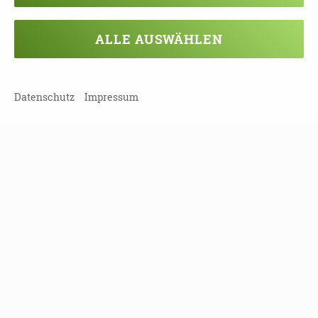
NEWSLETTER ABONNIEREN!
ALLE AUSWÄHLEN
Datenschutz
Impressum
Diese Maßnahme wird mitfinanziert mit
Steuermitteln auf der Grundlage des von den
Abgeordneten des Sächsischen Landtages
beschlossenen Haushaltes.