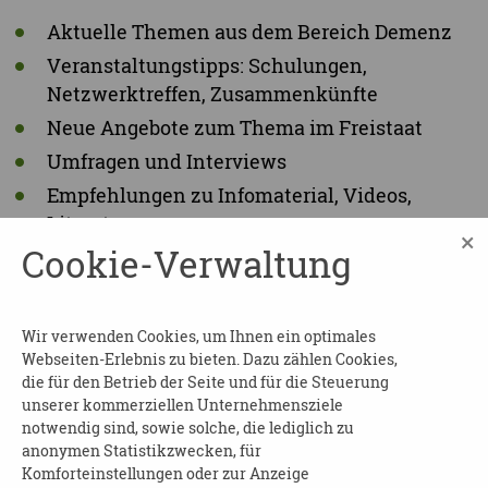
Aktuelle Themen aus dem Bereich Demenz
Veranstaltungstipps: Schulungen,
Netzwerktreffen, Zusammenkünfte
Neue Angebote zum Thema im Freistaat
Umfragen und Interviews
Empfehlungen zu Infomaterial, Videos,
Literatur
×
Cookie-Verwaltung
News aus Politik und Forschung
Berichte über die Tätigkeiten der
Landesinitiative Demenz
Wir verwenden Cookies, um Ihnen ein optimales
...und weitere spannende Themen
Webseiten-Erlebnis zu bieten. Dazu zählen Cookies,
die für den Betrieb der Seite und für die Steuerung
unserer kommerziellen Unternehmensziele
notwendig sind, sowie solche, die lediglich zu
anonymen Statistikzwecken, für
NEWSLETTER ABONNIEREN!
Komforteinstellungen oder zur Anzeige