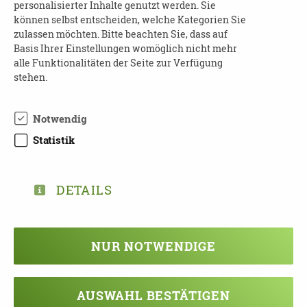
personalisierter Inhalte genutzt werden. Sie
können selbst entscheiden, welche Kategorien Sie
zulassen möchten. Bitte beachten Sie, dass auf
Basis Ihrer Einstellungen womöglich nicht mehr
alle Funktionalitäten der Seite zur Verfügung
stehen.
ZUM NEWSLETTER-ARCHIV
Notwendig
Statistik
Veranstaltung verpasst?
DETAILS
Kein Problem - vielleicht klappt es ja
beim nächsten Mal!
NUR NOTWENDIGE
Damit Sie keine Termine mehr
verpassen, können Sie sich hier in
unseren Newsletter eintragen!
AUSWAHL BESTÄTIGEN