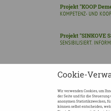
Projekt "KOOP Deme
KOMPETENZ- UND KOOP
Projekt "SINKOVE S
SENSIBILISIERT. INFOR
Cookie-Verwa
Leipziger Straße 117
01127 Dresden
Wir verwenden Cookies, um Ihnen
der Seite und für die Steuerung
Tel
(0351) 810 85 122
anonymen Statistikzwecken, für 
Fax
(0351) 810 85 124
können selbst entscheiden, welc
info[at]landesinitiative-demenz.de