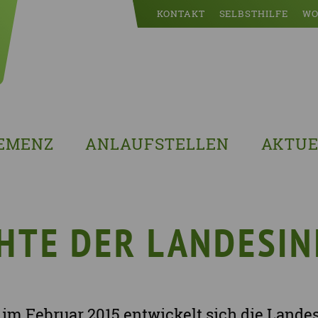
KONTAKT
SELBSTHILFE
WO
EMENZ
ANLAUFSTELLEN
AKTUE
s ist Demenz?
Erzgebirgskreis
8. Sächsi
ssenswertes & Hilfreiches
Landkreis Bautzen
Woche de
lege
Landkreis Görlitz
VERGISS?M
HTE DER LANDESIN
Landeshauptstadt Dresden
Stellenan
Landkreis Leipzig
Neuigkeit
Landkreis Meissen
Termine u
 im Februar 2015 entwickelt sich die Lande