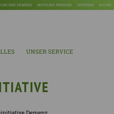
CHE DER DEMENZ
MITGLIED WERDEN
SPENDEN
SUCHE
LLES
UNSER SERVICE
sches Austausch- und Vernetzungstreffen
Demenzexperten-Schulung
r Demenz
Demenz-Beratung
EIN!NICHT Pflanzaktion
Vorträge & Workshops
ITIATIVE
gebote
Selbsthilfe- & Angehörigengruppen
en
Leihausstellungen
nd Veranstaltungen
Newsletter
sinitiative Demenz