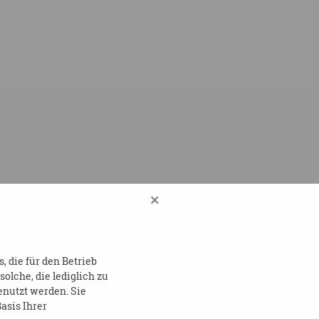
×
DATENSCHUTZ
IMPRESSUM
 die für den Betrieb
lche, die lediglich zu
enutzt werden. Sie
asis Ihrer