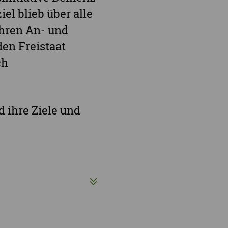
e Demenzstrategie
Demenzsensibel Kampagne
el blieb über alle
Online-Angebote & Podcast
ihren An- und
rge
den Freistaat
ch
 ihre Ziele und