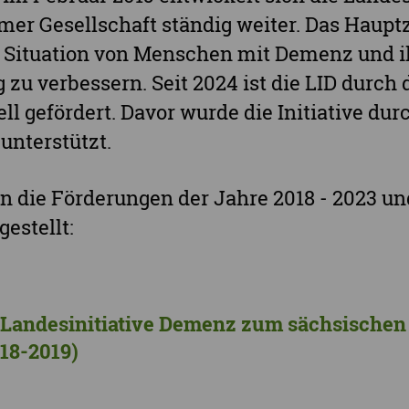
Landkreis Mittelsachsen
Sächsisch
mer Gesellschaft ständig weiter. Das Hauptzi
Landkreis Nordsachsen
e Situation von Menschen mit Demenz und 
Landkreis Sächsische Schweiz-Osterzgebi
 zu verbessern. Seit 2024 ist die LID durch 
Landkreis Zwickau
ll gefördert. Davor wurde die Initiative dur
Vogtlandkreis
unterstützt.
Stadt Chemnitz
 die Förderungen der Jahre 2018 - 2023 und
Stadt Leipzig
estellt:
Ganz Sachsen
r Landesinitiative Demenz zum sächsischen
18-2019)