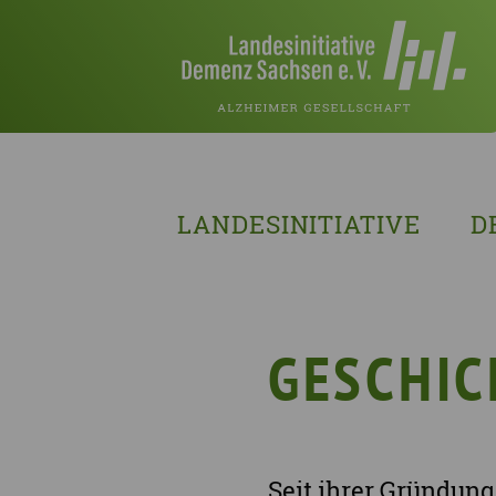
LANDESINITIATIVE
D
Was wir tun
Wa
Wer wir sind
Wi
Geschichte
Pf
GESCHIC
Mit wem wir arbeiten
Unterstützte Projekte
Seit ihrer Gründung