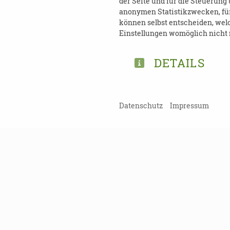
der Seite und für die Steuerung
anonymen Statistikzwecken, für 
können selbst entscheiden, welc
Einstellungen womöglich nicht m
DOWNLOAD BROSCH
DETAILS
Datenschutz
Impressum
TEILEN
ZURÜCK ZUR ÜBERSICHT