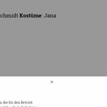
 Schmidt
Kostüme
: Jana
×
 die für den Betrieb