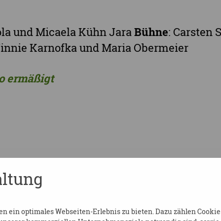
nola und Micaela Kühn Jara
Bühne
: Carsten
Winnie Karnofka und Maria Obermeier
ro ermäßigt
ltung
 ein optimales Webseiten-Erlebnis zu bieten. Dazu zählen Cookies,