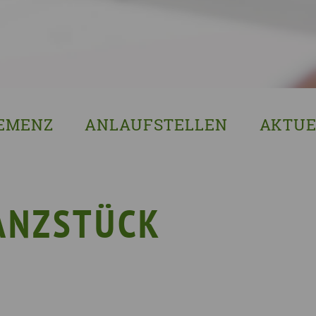
EMENZ
ANLAUFSTELLEN
AKTUE
s ist Demenz?
Erzgebirgskreis
8. Sächsi
ssenswertes & Hilfreiches
Landkreis Bautzen
Woche de
lege
Landkreis Görlitz
VERGISS?M
ANZSTÜCK
Landeshauptstadt Dresden
Stellenan
Landkreis Leipzig
Neuigkeit
Landkreis Meissen
Termine u
Landkreis Mittelsachsen
Sächsisch