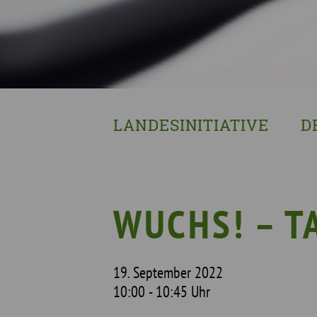
LANDESINITIATIVE
D
Was wir tun
Wa
Wer wir sind
Wi
Geschichte
Pf
WUCHS! – T
Mit wem wir arbeiten
Unterstützte Projekte
19. September 2022
10:00 - 10:45 Uhr