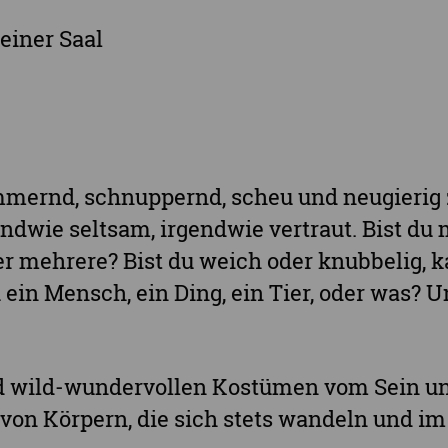
Landkreis Nordsachsen
einer Saal
Landkreis Sächsische Schweiz-Osterzgebi
Landkreis Zwickau
Vogtlandkreis
Stadt Chemnitz
Stadt Leipzig
mmernd, schnuppernd, scheu und neugierig z
Ganz Sachsen
ndwie seltsam, irgendwie vertraut. Bist du 
der mehrere? Bist du weich oder knubbelig, k
ein Mensch, ein Ding, ein Tier, oder was? U
d wild-wundervollen Kostümen vom Sein u
von Körpern, die sich stets wandeln und 