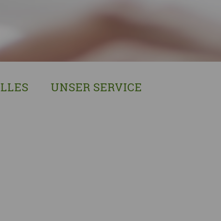
LLES
UNSER SERVICE
sches Austausch- und Vernetzungstreffen
Demenzexperten-Schulung
r Demenz
Demenz-Beratung
EIN!NICHT Pflanzaktion
Vorträge & Workshops
gebote
Selbsthilfe- & Angehörigengruppen
en
Leihausstellungen
nd Veranstaltungen
Newsletter
e Demenzstrategie
Demenzsensibel Kampagne