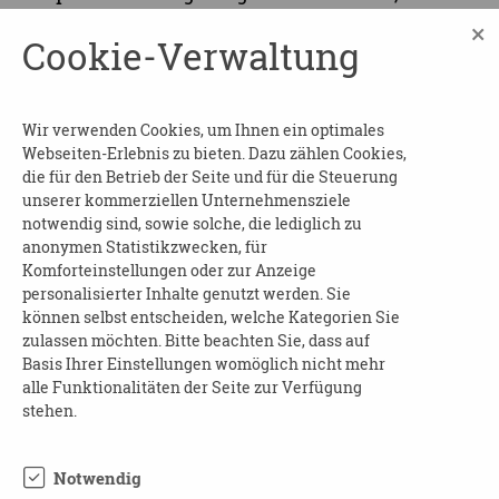
Einschränkungen zu verringern und die grauen
×
Cookie-Verwaltung
Zellen aktiv zu halten. Denkspiele,
Konzentrationsübungen u.a. helfen dabei,
dieses Risiko zu senken und der Diagnose
Wir verwenden Cookies, um Ihnen ein optimales
etwas den Schrecken zu nehmen.
Webseiten-Erlebnis zu bieten. Dazu zählen Cookies,
die für den Betrieb der Seite und für die Steuerung
Kostenlos – keine Anmeldung erforderlich
unserer kommerziellen Unternehmensziele
notwendig sind, sowie solche, die lediglich zu
KONTAKT:
anonymen Statistikzwecken, für
Komforteinstellungen oder zur Anzeige
Frau Koppatsch / Koordinierungsstelle
personalisierter Inhalte genutzt werden. Sie
Nachbarschaftshilfe
können selbst entscheiden, welche Kategorien Sie
Telefon: 0151 - 25 37 36 95
zulassen möchten. Bitte beachten Sie, dass auf
E-Mail:
nachbarschaftshilfe@hillerschevilla.de
Basis Ihrer Einstellungen womöglich nicht mehr
alle Funktionalitäten der Seite zur Verfügung
Web:
www.nachbarschaftshilfe-zittau.de
stehen.
Notwendig