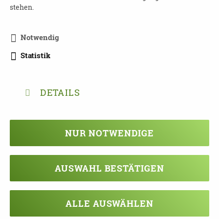
stehen.
Zielgruppe
Mitglieder und Verantwortliche von
Notwendig
Selbsthilfegruppen; interessierte Personen, die
Statistik
in der Selbsthilfe aktiv sind oder Interesse an
der Arbeit in der Selbsthilfe zeigen, pflegende
Angehörige
DETAILS
Methoden
Impulsvortrag, Kleingruppenarbeit, Skript
NUR NOTWENDIGE
Kosten
Dies ist ein kostenfreies Angebot der
AUSWAHL BESTÄTIGEN
Selbsthilfeakademie Sachsen. Es richtet sich
vorrangig an Aktive der Selbsthilfe und
pflegende Angehörige.
ALLE AUSWÄHLEN
Um eine frühestmögliche Anmeldung wird