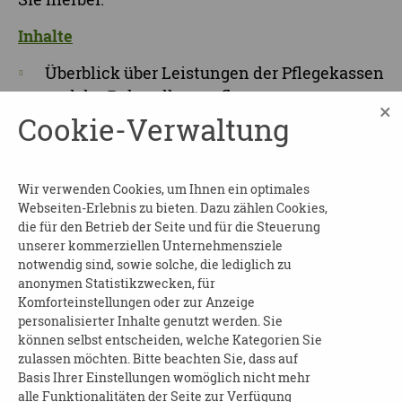
Inhalte
Überblick über Leistungen der Pflegekassen
und der Behandlungspflege
×
Cookie-Verwaltung
Die Pflege im Verlauf der Erkrankung an
sich verändernde Situationen anpassen
Vorsorgevollmacht, Betreuungsverfügung,
Wir verwenden Cookies, um Ihnen ein optimales
Patientenverfügung
Webseiten-Erlebnis zu bieten. Dazu zählen Cookies,
Erwartungen klar kommunizieren
die für den Betrieb der Seite und für die Steuerung
unserer kommerziellen Unternehmensziele
Zeit für Fragen und Austausch
notwendig sind, sowie solche, die lediglich zu
anonymen Statistikzwecken, für
Referentin
Komforteinstellungen oder zur Anzeige
personalisierter Inhalte genutzt werden. Sie
Eva Helms
können selbst entscheiden, welche Kategorien Sie
zulassen möchten. Bitte beachten Sie, dass auf
Fachberaterin für Geriatrie und
Basis Ihrer Einstellungen womöglich nicht mehr
Gerontopsychiatrie
alle Funktionalitäten der Seite zur Verfügung