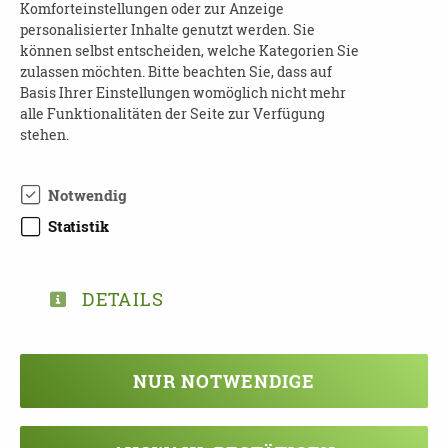
Komforteinstellungen oder zur Anzeige
Selbstbestimmt Leben e.V.
personalisierter Inhalte genutzt werden. Sie
Tel.: 0341-24330566,
können selbst entscheiden, welche Kategorien Sie
E-Mail:
info@sbl-leipzig.de
zulassen möchten. Bitte beachten Sie, dass auf
Basis Ihrer Einstellungen womöglich nicht mehr
Website
:
https://demenzberatung-leipzig.de/
alle Funktionalitäten der Seite zur Verfügung
stehen.
Notwendig
Statistik
DOWNLOAD FLYER VORTRAGSREIHE
“ZWISCHEN ABSCHIED UND
ZUVERSICHT”
DETAILS
NUR NOTWENDIGE
TEILEN