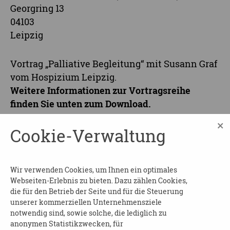
Georgring 13
04103
Leipzig
Vortrag „Palliative Begleitung“ mit Susann Graf
vom Hospizium Leipzig.
Weitere Informationen zur Vortragsreihe
finden Sie unten zum Download.
×
Beginn und Dauer
: am 27.07.2026 von 15:00 bis
Cookie-Verwaltung
16:30 Uhr
Wo
: im Victor's Residenz Hotel (Kutschersaal)
Wir verwenden Cookies, um Ihnen ein optimales
Leipzig
Webseiten-Erlebnis zu bieten. Dazu zählen Cookies,
die für den Betrieb der Seite und für die Steuerung
Kosten
: 20,00€ (inkl. Kaffee und Kuchen)
unserer kommerziellen Unternehmensziele
notwendig sind, sowie solche, die lediglich zu
Anmeldung
inkl. Zahlung erforderlich bis zum
anonymen Statistikzwecken, für
23.07.26 bei: