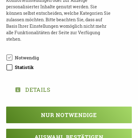
Komforteinstellungen oder zur Anzeige
Telefon: 03741-222832
personalisierter Inhalte genutzt werden. Sie
E-Mail:
demenz@caritas-vogtland.de
können selbst entscheiden, welche Kategorien Sie
Internet:
https://demenz-vogtland.de/
zulassen möchten. Bitte beachten Sie, dass auf
Basis Ihrer Einstellungen womöglich nicht mehr
alle Funktionalitäten der Seite zur Verfügung
stehen.
Notwendig
Statistik
DOWNLOAD
AUSHANG_NBH_KURSE_2020_II.HAL
BJAHR.PDF
DETAILS
NUR NOTWENDIGE
TEILEN
AUSWAHL BESTÄTIGEN
ZURÜCK ZUR ÜBERSICHT