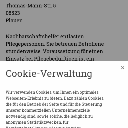
Thomas-Mann-Str. 5
08523
Plauen
Nachbarschaftshelfer entlasten
Pflegepersonen. Sie betreuen Betroffene
stundenweise. Voraussetzung für einen
Einsatz bei Pflegebedürftigen ist ein
Pflegegrad. Die Kurskosten werden durch die
×
Cookie-Verwaltung
gesetzlichen Pflegekassen übernommen.
Eine Kursteilnahme ist nur für Teilnehmer
möglich, die bereits einen Grundkurs absolviert
Wir verwenden Cookies, um Ihnen ein optimales
Webseiten-Erlebnis zu bieten. Dazu zählen Cookies,
haben!!!
die für den Betrieb der Seite und für die Steuerung
unserer kommerziellen Unternehmensziele
Anmeldung und weitere Informationen:
notwendig sind, sowie solche, die lediglich zu
anonymen Statistikzwecken, für
Frau Pelz