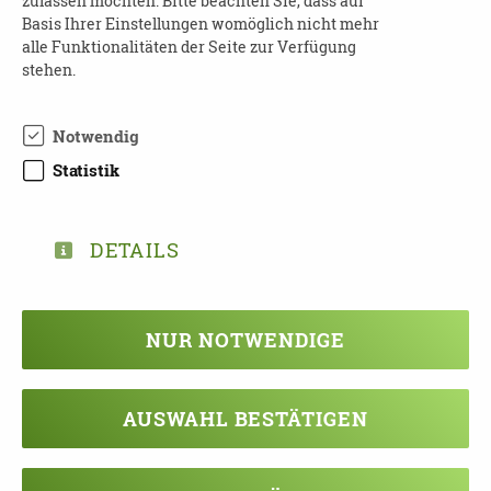
zulassen möchten. Bitte beachten Sie, dass auf
Veranstalter: Seniorenbüro Nord - GeyserHaus
Basis Ihrer Einstellungen womöglich nicht mehr
e.V
alle Funktionalitäten der Seite zur Verfügung
stehen.
Notwendig
Statistik
DOWNLOAD PROGRAMMHEFT ZUR
WOCHE DER DEMENZ 2023 IN LEIPZIG
DETAILS
TEILEN
NUR NOTWENDIGE
ZURÜCK ZUR ÜBERSICHT
AUSWAHL BESTÄTIGEN