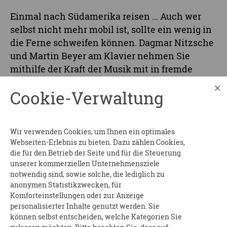
Einmal nach Südamerika reisen … Auch wer
selbst nicht mehr mobil ist, sollte ein wenig in
die Ferne schweifen können. Dagmar Nitzsche
und Martin Beyer am Klavier nehmen Sie
mithilfe der Kraft der Musik mit in fremde
Länder und vermitteln Eindrücke und Wissen
×
Cookie-Verwaltung
über unbekannte Kulturen.
Anmeldung:
Wir verwenden Cookies, um Ihnen ein optimales
Webseiten-Erlebnis zu bieten. Dazu zählen Cookies,
Telefon: 0341 902 902 13
die für den Betrieb der Seite und für die Steuerung
E-Mail:
seniorenbuero@geyserhaus.de
unserer kommerziellen Unternehmensziele
notwendig sind, sowie solche, die lediglich zu
anonymen Statistikzwecken, für
Komforteinstellungen oder zur Anzeige
Eintritt kostenfrei
personalisierter Inhalte genutzt werden. Sie
können selbst entscheiden, welche Kategorien Sie