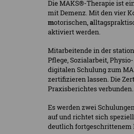
Die MAKS®-Therapie ist ei
mit Demenz. Mit den vier 
m
otorischen,
a
lltagsprakti
aktiviert werden.
Mitarbeitende in der statio
Pflege, Sozialarbeit, Physi
digitalen Schulung zum M
zertifizieren lassen. Die Z
Praxisberichtes verbunden.
Es werden zwei Schulunge
auf und richtet sich spezie
deutlich fortgeschrittene