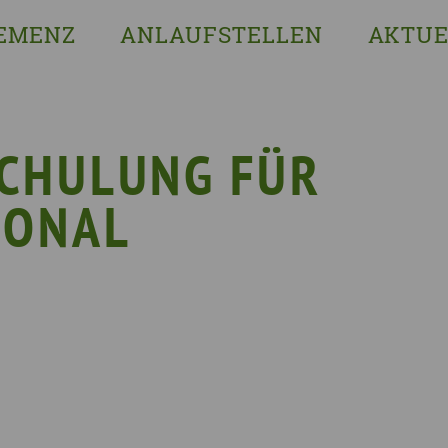
EMENZ
ANLAUFSTELLEN
AKTUE
s ist Demenz?
Erzgebirgskreis
8. Sächsi
ssenswertes & Hilfreiches
Landkreis Bautzen
Woche de
lege
Landkreis Görlitz
VERGISS?M
CHULUNG FÜR
Landeshauptstadt Dresden
Stellenan
SONAL
Landkreis Leipzig
Neuigkeit
Landkreis Meissen
Termine u
Landkreis Mittelsachsen
Sächsisch
Landkreis Nordsachsen
Landkreis Sächsische Schweiz-Osterzgebi
Landkreis Zwickau
Vogtlandkreis