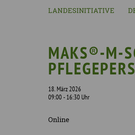
LANDESINITIATIVE
D
Was wir tun
Wa
Wer wir sind
Wi
Geschichte
Pf
MAKS®-M-S
Mit wem wir arbeiten
PFLEGEPER
Unterstützte Projekte
18. März 2026
09:00 - 16:30 Uhr
Online