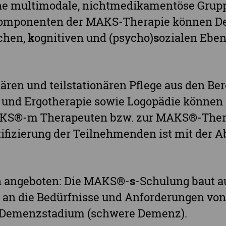
ne multimodale, nichtmedikamentöse Grup
Stadt Chemnitz
Komponenten der MAKS-Therapie können D
Stadt Leipzig
schen,
k
ognitiven und (psycho)
s
ozialen Eben
Ganz Sachsen
nären und teilstationären Pflege aus den B
o- und Ergotherapie sowie Logopädie können 
AKS®-m Therapeuten bzw. zur MAKS®-Thera
ertifizierung der Teilnehmenden ist mit der 
n angeboten: Die MAKS®-
s
-Schulung baut 
ll an die Bedürfnisse und Anforderungen von
m Demenzstadium (schwere Demenz).