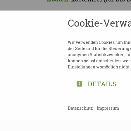
Anmeldung
erforderlich üb
Cookie-Verwa
schulung-maks-010-466/
(Passwort: MAKS-010-466)
Wir verwenden Cookies, um Ihnen
der Seite und für die Steuerung
Kontakt
:
anonymen Statistikzwecken, für 
können selbst entscheiden, welc
Jasmin Kunz (IKK-classic)
Einstellungen womöglich nicht m
Tel.: 05141 928565042
E-Mail:
jasmin.kunz@ikk-cl
DETAILS
Datenschutz
Impressum
DOWNLOAD TERMIN