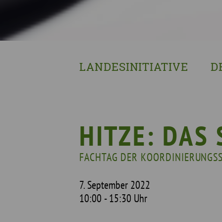
LANDESINITIATIVE
D
Was wir tun
Wa
Wer wir sind
Wi
Geschichte
Pf
HITZE: DAS
Mit wem wir arbeiten
FACHTAG DER KOORDINIERUNGSS
Unterstützte Projekte
7. September 2022
10:00 - 15:30 Uhr