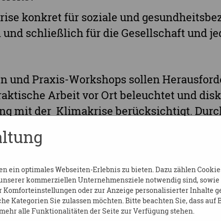
rise konkret für soziale und gesundheitsbe
und schließlich für die Gesellschaft und j
n und Praxis-Workshops sollen Herausfor
raktische Arbeit vor Ort beleuchtet und dis
ng mit der Klimakrise berücksichtigt. Durc
tausch und die Vernetzung mit relvanten 
ltung
e sowie für interessierte Bürger gegeben.
 ein optimales Webseiten-Erlebnis zu bieten. Dazu zählen Cookies,
 unserer kommerziellen Unternehmensziele notwendig sind, sowie so
Komforteinstellungen oder zur Anzeige personalisierter Inhalte g
he Kategorien Sie zulassen möchten. Bitte beachten Sie, dass auf B
esundheitliche Chancengleichheit (KGC) Sa
ehr alle Funktionalitäten der Seite zur Verfügung stehen.
ndheitsförderung (SLfG) e. V.