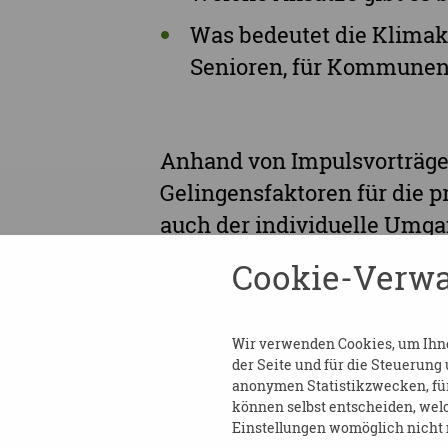
Was bedeutet die Klimak
Senioren, für Kommunen 
Anhand von Impulsvorträge
Gelingensfaktoren für die p
auch der individuelle Umga
ressortübergreifenden Aus
Cookie-Verwa
für Kommunen, für Fachkräft
Wir verwenden Cookies, um Ihnen
AUSKÜNFTE UND ANMELDUNG:
der Seite und für die Steuerung
anonymen Statistikzwecken, für 
können selbst entscheiden, welc
Koordinierungsstelle für G
Einstellungen womöglich nicht m
Landesvereinigung für Gesu