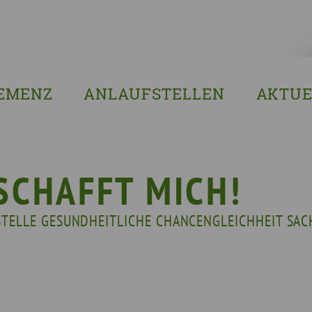
EMENZ
ANLAUFSTELLEN
AKTUE
s ist Demenz?
Erzgebirgskreis
8. Sächsi
ssenswertes & Hilfreiches
Landkreis Bautzen
Woche de
lege
Landkreis Görlitz
VERGISS?M
 SCHAFFT MICH!
Landeshauptstadt Dresden
Stellenan
TELLE GESUNDHEITLICHE CHANCENGLEICHHEIT SAC
Landkreis Leipzig
Neuigkeit
Landkreis Meissen
Termine u
Landkreis Mittelsachsen
Sächsisch
Landkreis Nordsachsen