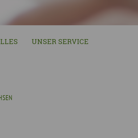
LLES
UNSER SERVICE
sches Austausch- und Vernetzungstreffen
Demenzexperten-Schulung
r Demenz
Demenz-Beratung
EIN!NICHT Pflanzaktion
Vorträge & Workshops
gebote
Selbsthilfe- & Angehörigengruppen
HSEN
en
Leihausstellungen
nd Veranstaltungen
Newsletter
e Demenzstrategie
Demenzsensibel Kampagne
Online-Angebote & Podcast