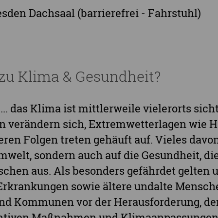
Landkreis Sächsische Schweiz-Osterzgebi
esden Dachsaal (barrierefrei - Fahrstuhl)
Landkreis Zwickau
Vogtlandkreis
Stadt Chemnitz
Stadt Leipzig
zu Klima & Gesundheit?
Ganz Sachsen
 ... das Klima ist mittlerweile vielerorts si
n verändern sich, Extremwetterlagen wie H
ren Folgen treten gehäuft auf. Vieles davon
mwelt, sondern auch auf die Gesundheit, di
schen aus. Als besonders gefährdet gelten 
Erkrankungen sowie ältere undalte Mensche
 und Kommunen vor der Herausforderung, de
entiven Maßnahmen und Klimaanpassungen 