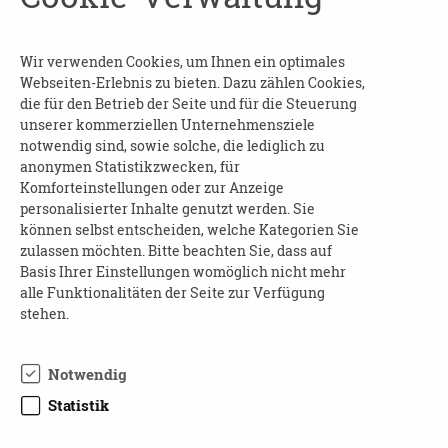
wird nicht zu kurz kommen. Wir freuen uns auf
Sie.
Wir verwenden Cookies, um Ihnen ein optimales
KOSTEN
Webseiten-Erlebnis zu bieten. Dazu zählen Cookies,
die für den Betrieb der Seite und für die Steuerung
2,00 Euro
unserer kommerziellen Unternehmensziele
notwendig sind, sowie solche, die lediglich zu
ANMELDUNG - AUSKÜNFTE
anonymen Statistikzwecken, für
Komforteinstellungen oder zur Anzeige
Aline Hoffmann und Kristin Schumann
personalisierter Inhalte genutzt werden. Sie
können selbst entscheiden, welche Kategorien Sie
Telefon: 0351 - 50 10 525
zulassen möchten. Bitte beachten Sie, dass auf
E-Mail:
laubegast@volkssoli-dresden.de
Basis Ihrer Einstellungen womöglich nicht mehr
alle Funktionalitäten der Seite zur Verfügung
Anmeldung erfoderlich!
stehen.
Notwendig
Statistik