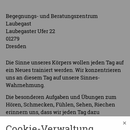
Begegnungs- und Beratungszentrum
Laubegast
Laubegaster Ufer 22
01279
Dresden
Die Sinne unseres Körpers wollen jeden Tag auf
ein Neues trainiert werden. Wir konzentrieren
uns an diesem Tag auf unsere Sinnes-
Wahrnehmung.
Die besonderen Aufgaben und Übungen zum
Hören, Schmecken, Fühlen, Sehen, Riechen
erinnern uns, dass wir jeden Tag dazu
beitragen können, unsere Sinne zu stärken. Der
×
Cookie-Verwaltung
Spass dabei