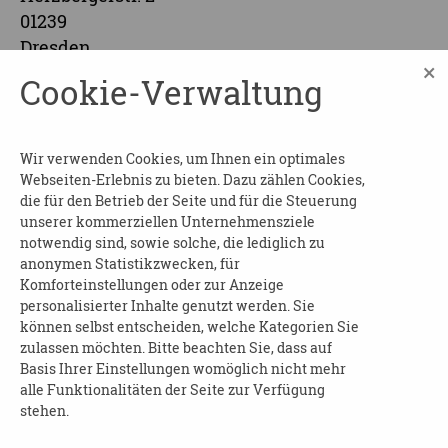
01239
Dresden
×
Cookie-Verwaltung
ANMELDUNG UND INFORMATION:
Informationen zur Veranstaltung erhalten Sie
Wir verwenden Cookies, um Ihnen ein optimales
bei:
Webseiten-Erlebnis zu bieten. Dazu zählen Cookies,
die für den Betrieb der Seite und für die Steuerung
AWO Beratungsstelle für Senioren und
unserer kommerziellen Unternehmensziele
Angehörige
notwendig sind, sowie solche, die lediglich zu
Herzberger Str. 2, 01239 Dresden
anonymen Statistikzwecken, für
Komforteinstellungen oder zur Anzeige
Telefon: 0351-2891613
personalisierter Inhalte genutzt werden. Sie
können selbst entscheiden, welche Kategorien Sie
... oder über diesen
Link
!
zulassen möchten. Bitte beachten Sie, dass auf
Basis Ihrer Einstellungen womöglich nicht mehr
alle Funktionalitäten der Seite zur Verfügung
stehen.