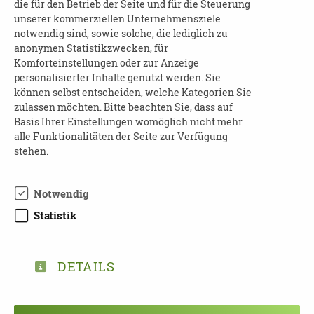
Demenzerkrankung verstehen lernen
die für den Betrieb der Seite und für die Steuerung
unserer kommerziellen Unternehmensziele
Umgang mit herausfordernden
notwendig sind, sowie solche, die lediglich zu
Verhaltensweisen von Menschen mit
anonymen Statistikzwecken, für
Demenzerkrankungen
Komforteinstellungen oder zur Anzeige
personalisierter Inhalte genutzt werden. Sie
Information zu
können selbst entscheiden, welche Kategorien Sie
Unterstützungsmöglichkeiten für alle die
zulassen möchten. Bitte beachten Sie, dass auf
betreuen und pflegen
Basis Ihrer Einstellungen womöglich nicht mehr
alle Funktionalitäten der Seite zur Verfügung
Erfahrungsaustausch mit Menschen in
stehen.
ähnlicher Situation
Für Schulungsmaterial, Imbiss und Getränke
Notwendig
erheben wir einen Unkostenbeitrag von 15,00
Statistik
Euro
Bei Interesse wenden Sie sich bitte an:
DETAILS
Susanne Wolf unter 0351 65 69 00 86 oder
wolf[at]ptv-dresden.de