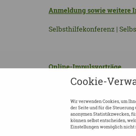
Anmeldung sowie weitere I
Selbsthilfekonferenz | Sel
Online-Impulsvorträge
Cookie-Verwa
Am 29. und 30. April 2025 gi
ausgewählten Themen der Se
Wir verwenden Cookies, um Ihnen
Informationen klicken Sie a
der Seite und für die Steuerung
anonymen Statistikzwecken, für 
können selbst entscheiden, welc
Arbeitnehmer*in mit Behin
Einstellungen womöglich nicht m
Unterstützungs- und Förde