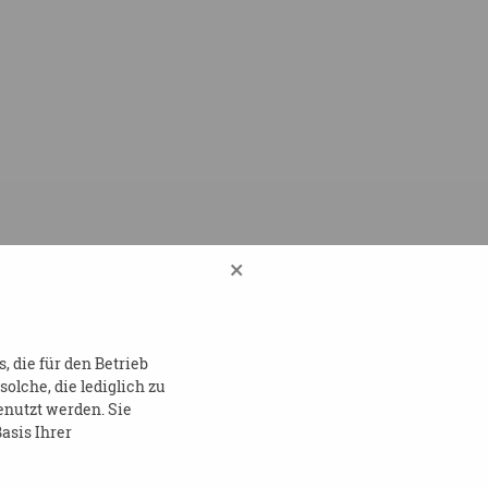
×
pulsvorträge zu
eldung und für weitere
 die für den Betrieb
lche, die lediglich zu
enutzt werden. Sie
asis Ihrer
ine Rechte,