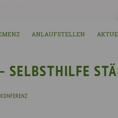
EMENZ
ANLAUFSTELLEN
AKTUE
s ist Demenz?
Erzgebirgskreis
8. Sächsi
ssenswertes & Hilfreiches
Landkreis Bautzen
Woche de
lege
Landkreis Görlitz
VERGISS?M
 – SELBSTHILFE ST
Landeshauptstadt Dresden
Stellenan
Landkreis Leipzig
Neuigkeit
Landkreis Meissen
Termine u
FEKONFERENZ
Landkreis Mittelsachsen
Sächsisch
Landkreis Nordsachsen