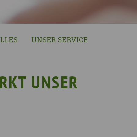
LLES
UNSER SERVICE
sches Austausch- und Vernetzungstreffen
Demenzexperten-Schulung
r Demenz
Demenz-Beratung
EIN!NICHT Pflanzaktion
Vorträge & Workshops
ÄRKT UNSER
gebote
Selbsthilfe- & Angehörigengruppen
en
Leihausstellungen
nd Veranstaltungen
Newsletter
e Demenzstrategie
Demenzsensibel Kampagne
Online-Angebote & Podcast