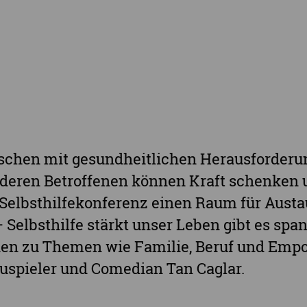
Landkreis Sächsische Schweiz-Osterzgebi
Landkreis Zwickau
Vogtlandkreis
Stadt Chemnitz
Stadt Leipzig
Ganz Sachsen
enschen mit gesundheitlichen Herausforderu
anderen Betroffenen können Kraft schenken
e Selbsthilfekonferenz einen Raum für Aust
 Selbsthilfe stärkt unser Leben gibt es sp
en zu Themen wie Familie, Beruf und Emp
auspieler und Comedian Tan Caglar.