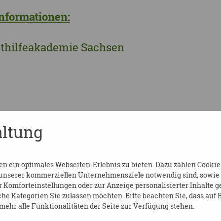
nformationen:
bsthilfeakademie Sachsen
ltung
bt es bereits vier vorangestellte Online-Im
lbsthilfekonferenz. Zur kostenfreien Anm
 ein optimales Webseiten-Erlebnis zu bieten. Dazu zählen Cookies,
uf die folgenden Links.
 unserer kommerziellen Unternehmensziele notwendig sind, sowie so
Komforteinstellungen oder zur Anzeige personalisierter Inhalte g
he Kategorien Sie zulassen möchten. Bitte beachten Sie, dass auf B
derung oder (chronischer) Erkrankung – Me
ehr alle Funktionalitäten der Seite zur Verfügung stehen.
rmöglichkeiten