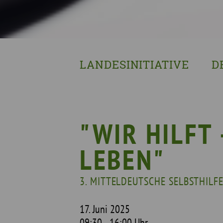
LANDESINITIATIVE
D
Was wir tun
Wa
Wer wir sind
Wi
Geschichte
Pf
"WIR HILFT
Mit wem wir arbeiten
LEBEN"
Unterstützte Projekte
3. MITTELDEUTSCHE SELBSTHIL
17. Juni 2025
09:30 - 16:00 Uhr