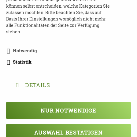
Anmeldung
können selbst entscheiden, welche Kategorien Sie
zulassen möchten. Bitte beachten Sie, dass auf
unter:
silvia.starz@deutsche-alzheimer.de
Basis Ihrer Einstellungen womöglich nicht mehr
alle Funktionalitäten der Seite zur Verfügung
Sie bekommen den Link nach Ihrer
stehen.
Anmeldung per E-Mail zugesandt.
Die Veranstaltung ist für Sie kostenfrei.
Notwendig
Statistik
Veranstalter
Deutsche Alzheimer Gesellschaft e.V.
Selbsthilfe Demenz
DETAILS
Keithstraße 41
10787 Berlin
NUR NOTWENDIGE
Tel: 030-259 37 95 0
Fax: 030-259 37 95 29
www.deutsche-alzheimer.de
AUSWAHL BESTÄTIGEN
info@deutsche-alzheimer.de