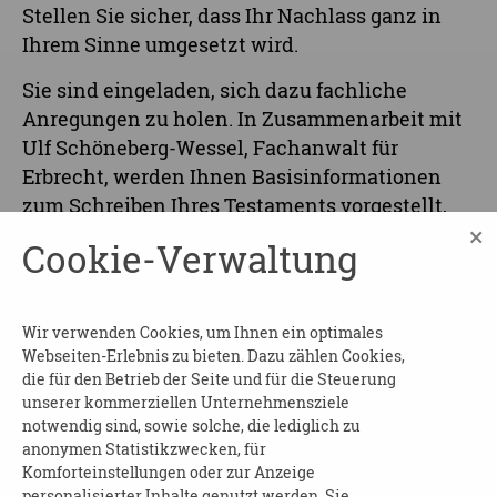
Stellen Sie sicher, dass Ihr Nachlass ganz in
Ihrem Sinne umgesetzt wird.
Sie sind eingeladen, sich dazu fachliche
Anregungen zu holen. In Zusammenarbeit mit
Ulf Schöneberg-Wessel, Fachanwalt für
Erbrecht, werden Ihnen Basisinformationen
zum Schreiben Ihres Testaments vorgestellt,
×
die Ihnen helfen, die nächsten Schritte zu
Cookie-Verwaltung
gehen.
Sie können Ihre Fragen direkt während der
Wir verwenden Cookies, um Ihnen ein optimales
Veranstaltung im Chat stellen.
Webseiten-Erlebnis zu bieten. Dazu zählen Cookies,
die für den Betrieb der Seite und für die Steuerung
Falls Ihnen der Termin zeitlich nicht passt, Sie
unserer kommerziellen Unternehmensziele
aber gern direkt über diese Themen sprechen
notwendig sind, sowie solche, die lediglich zu
möchten, vereinbaren Sie einfach ein
anonymen Statistikzwecken, für
Telefongespräch mit Frau Starz.
Komforteinstellungen oder zur Anzeige
personalisierter Inhalte genutzt werden. Sie