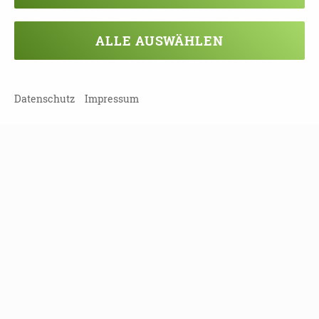
ALLE AUSWÄHLEN
Datenschutz
Impressum
TEILEN
ZURÜCK ZUR ÜBERSICHT
Veranstaltung verpasst?
Kein Problem - vielleicht klappt es ja
beim nächsten Mal!
Damit Sie keine Termine mehr