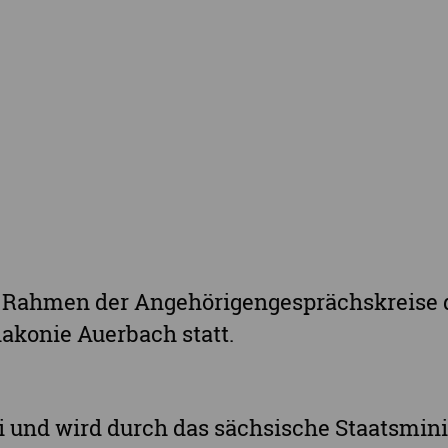
Landkreis Sächsische Schweiz-Osterzgebi
Landkreis Zwickau
Vogtlandkreis
Stadt Chemnitz
Stadt Leipzig
Ganz Sachsen
im Rahmen der Angehörigengesprächskreise
akonie Auerbach statt.
i und wird durch das sächsische Staatsmini