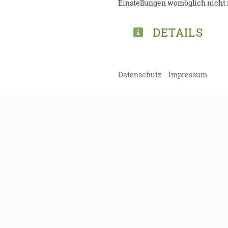
Fax: 03744/ 182014
Einstellungen womöglich nicht m
DETAILS
TEILEN
Datenschutz
Impressum
ZURÜCK ZUR ÜBERSICHT
Kein Probl