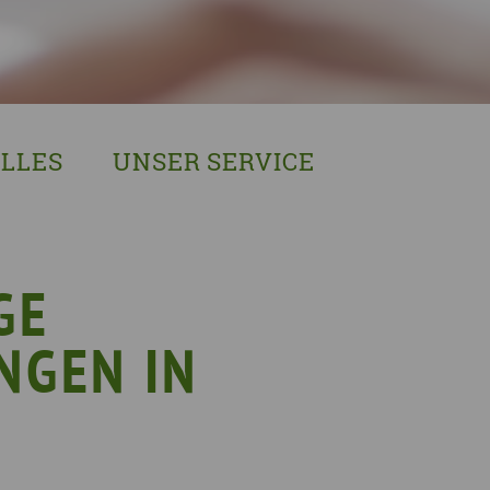
LLES
UNSER SERVICE
sches Austausch- und Vernetzungstreffen
Demenzexperten-Schulung
r Demenz
Demenz-Beratung
EIN!NICHT Pflanzaktion
Vorträge & Workshops
GE
gebote
Selbsthilfe- & Angehörigengruppen
NGEN IN
en
Leihausstellungen
nd Veranstaltungen
Newsletter
e Demenzstrategie
Demenzsensibel Kampagne
Online-Angebote & Podcast