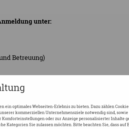
Anmeldung unter:
 und Betreuung)
ltung
treuung
 ein optimales Webseiten-Erlebnis zu bieten. Dazu zählen Cookies,
 unserer kommerziellen Unternehmensziele notwendig sind, sowie so
Komforteinstellungen oder zur Anzeige personalisierter Inhalte g
he Kategorien Sie zulassen möchten. Bitte beachten Sie, dass auf B