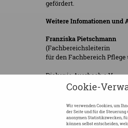
gefördert.
Weitere Infomationen und 
Franziska Pietschmann
(Fachbereichsleiterin
für den Fachbereich Pflege
Diakonie Auerbach e.V.
Cookie-Verwa
Fachbereich Pflege und Be
Pflegezentrum Lindenallee
Lindenallee 18
Wir verwenden Cookies, um Ihnen
08209 Auerbach
der Seite und für die Steuerung
anonymen Statistikzwecken, für 
Tel.: 03744/ 18200
können selbst entscheiden, welc