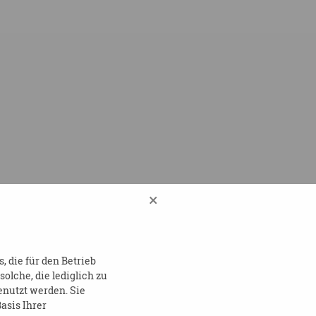
×
 die für den Betrieb
lche, die lediglich zu
enutzt werden. Sie
asis Ihrer