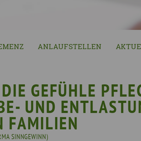
EMENZ
ANLAUFSTELLEN
AKTUE
s ist Demenz?
Erzgebirgskreis
8. Sächsi
ssenswertes & Hilfreiches
Landkreis Bautzen
Woche de
lege
Landkreis Görlitz
VERGISS?M
DIE GEFÜHLE PFLE
Landeshauptstadt Dresden
Stellenan
BE- UND ENTLASTU
Landkreis Leipzig
Neuigkeit
Landkreis Meissen
Termine u
 FAMILIEN
Landkreis Mittelsachsen
Sächsisch
IRMA SINNGEWINN)
Landkreis Nordsachsen