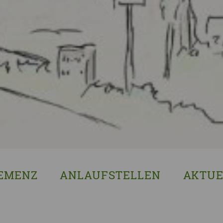
EMENZ
ANLAUFSTELLEN
AKTUE
s ist Demenz?
Erzgebirgskreis
8. Sächsi
ssenswertes & Hilfreiches
Landkreis Bautzen
Woche de