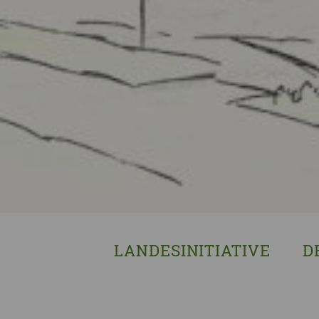
LANDESINITIATIVE
D
Was wir tun
Wa
Wer wir sind
Wi