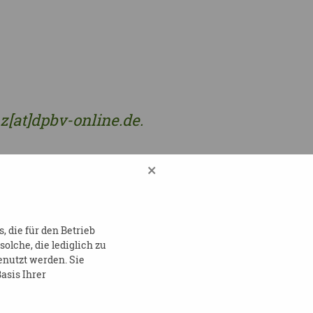
[at]dpbv-online.de.
×
 die für den Betrieb
lche, die lediglich zu
enutzt werden. Sie
asis Ihrer