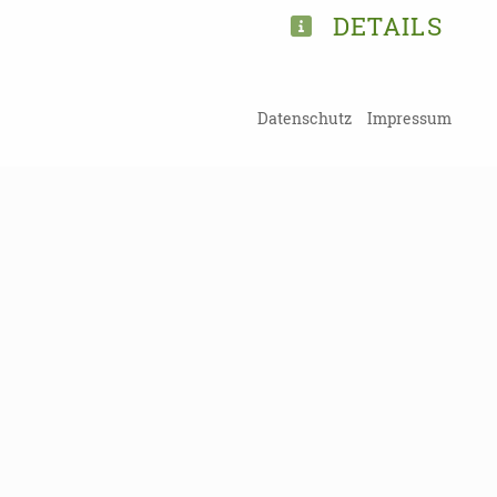
DETAILS
Datenschutz
Impressum
Kein Probl
Damit Sie kein