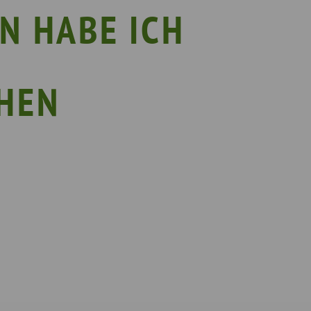
EIN!NICHT Pflanzaktion
Vorträge & Workshops
N HABE ICH
gebote
Selbsthilfe- & Angehörigengruppen
en
Leihausstellungen
nd Veranstaltungen
Newsletter
HEN
e Demenzstrategie
Demenzsensibel Kampagne
Online-Angebote & Podcast
rge