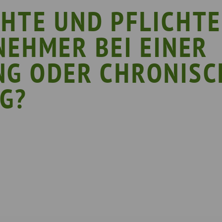
lege
Landkreis Görlitz
VERGISS?M
HTE UND PFLICHTE
Landeshauptstadt Dresden
Stellenan
NEHMER BEI EINER
Landkreis Leipzig
Neuigkeit
Landkreis Meissen
Termine u
NG ODER CHRONISC
Landkreis Mittelsachsen
Sächsisch
G?
Landkreis Nordsachsen
Landkreis Sächsische Schweiz-Osterzgebi
Landkreis Zwickau
Vogtlandkreis
Stadt Chemnitz
Stadt Leipzig
Ganz Sachsen