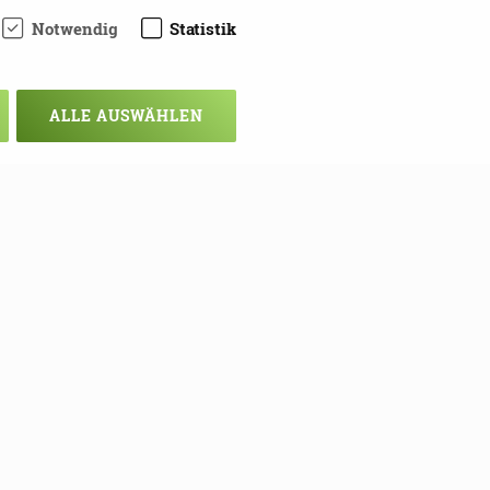
Notwendig
Statistik
ALLE AUSWÄHLEN
chsten Mal!
ie sich hier in