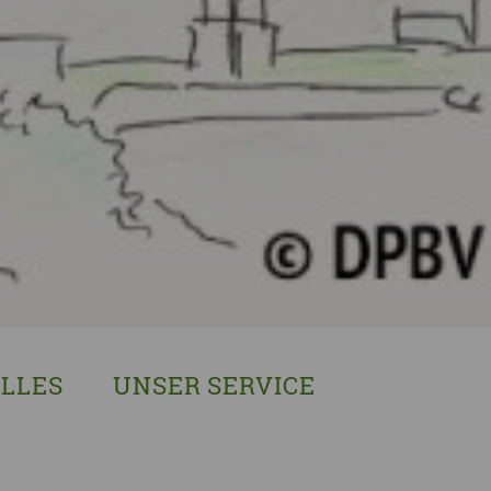
LLES
UNSER SERVICE
sches Austausch- und Vernetzungstreffen
Demenzexperten-Schulung
r Demenz
Demenz-Beratung