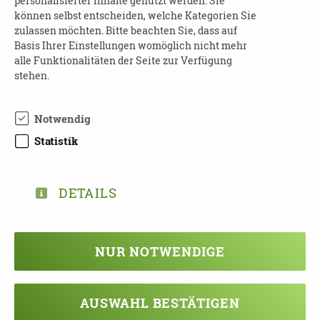
personalisierter Inhalte genutzt werden. Sie
Wo
: Soziokulturelles Zentrum e.V. Delitzsch
können selbst entscheiden, welche Kategorien Sie
zulassen möchten. Bitte beachten Sie, dass auf
Kosten
: frei
Basis Ihrer Einstellungen womöglich nicht mehr
alle Funktionalitäten der Seite zur Verfügung
Anmeldung ist nicht erforderlich
stehen.
Kontakt
:
Notwendig
Tina Läuter
Tel.: 034202-301866
Statistik
E-Mail:
info@demenznetz-delitzsch.de
Website:
https://demenznetz-delitzsch.de/
DETAILS
NUR NOTWENDIGE
TEILEN
ZURÜCK ZUR ÜBERSICHT
AUSWAHL BESTÄTIGEN