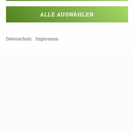
ALLE AUSWÄHLEN
Veranstaltung verpasst?
Kein Problem - vielleicht klappt es ja
Datenschutz
Impressum
beim nächsten Mal!
Damit Sie keine Termine mehr
verpassen, können Sie sich hier in
unseren Newsletter eintragen!
NEWSLETTER ABONNIEREN!