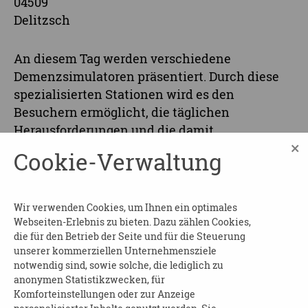
04509
Delitzsch
An diesem Tag werden verschiedene
Demenzsimulatoren präsentiert. Durch diese
spezialisierten Stationen wird es den
Besuchern ermöglicht, die täglichen
Herausforderungen und die damit
×
einhergehenden Frustrationen, denen
Cookie-Verwaltung
Menschen mit Demenz begegnen, am eigenen
Leib nachzuspüren. Des Weiteren wird ein
Fachvortrag zum Thema „Was ist Demenz? –
Wir verwenden Cookies, um Ihnen ein optimales
Das Erkennen von Symptomen“ gehalten.
Webseiten-Erlebnis zu bieten. Dazu zählen Cookies,
die für den Betrieb der Seite und für die Steuerung
Der Veranstaltungsort ist barrierefrei.
unserer kommerziellen Unternehmensziele
notwendig sind, sowie solche, die lediglich zu
Beginn und Dauer
: am 25.09.2026 von 14:00 bis
anonymen Statistikzwecken, für
17:00 Uhr
Komforteinstellungen oder zur Anzeige