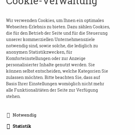
Cookie-Verwaltung
Gesprächsrunde zum Erfahrungsaustausch.
Beginn und Dauer
: am 25.09.2025 von 15:00 bis
Wir verwenden Cookies, um Ihnen ein optimales
Webseiten-Erlebnis zu bieten. Dazu zählen Cookies,
16:30 Uhr
die für den Betrieb der Seite und für die Steuerung
unserer kommerziellen Unternehmensziele
Wo
: in der Begegnungsstätte Einsiedel
notwendig sind, sowie solche, die lediglich zu
Chemnitz - Heim gemeinnützige GmbH
anonymen Statistikzwecken, für
Komforteinstellungen oder zur Anzeige
Kosten
: frei
personalisierter Inhalte genutzt werden. Sie
können selbst entscheiden, welche Kategorien Sie
Anmeldung ist nicht erforderlich
zulassen möchten. Bitte beachten Sie, dass auf
Basis Ihrer Einstellungen womöglich nicht mehr
Auskünfte
:
alle Funktionalitäten der Seite zur Verfügung
Frau Steffi Barthold
stehen.
Tel.: 037209 2553
Notwendig
Statistik