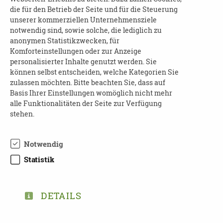
Weitere Informationen:
die für den Betrieb der Seite und für die Steuerung
unserer kommerziellen Unternehmensziele
K&S Tagespflege Schlosschemnitz
notwendig sind, sowie solche, die lediglich zu
Frau Yvonne Kunz
anonymen Statistikzwecken, für
Telefon: 0371 243 509 50
Komforteinstellungen oder zur Anzeige
Mail:
schlosschemnitz@ks-tagespflege.de
personalisierter Inhalte genutzt werden. Sie
können selbst entscheiden, welche Kategorien Sie
Eine Anmeldung ist nicht nötig.
zulassen möchten. Bitte beachten Sie, dass auf
Basis Ihrer Einstellungen womöglich nicht mehr
Der Eintritt ist frei.
alle Funktionalitäten der Seite zur Verfügung
stehen.
Notwendig
Statistik
TEILEN
ZURÜCK ZUR ÜBERSICHT
DETAILS