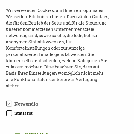
Ansprechpartnerin: Sandy Haller
Wir verwenden Cookies, um Ihnen ein optimales
Telefon: 03741 300 15 04
Webseiten-Erlebnis zu bieten. Dazu zählen Cookies,
E-Mail:
haller.sandy@vogtlandkreis.de
die für den Betrieb der Seite und für die Steuerung
unserer kommerziellen Unternehmensziele
Anmeldung erforderlich!
notwendig sind, sowie solche, die lediglich zu
anonymen Statistikzwecken, für
Komforteinstellungen oder zur Anzeige
personalisierter Inhalte genutzt werden. Sie
können selbst entscheiden, welche Kategorien Sie
zulassen möchten. Bitte beachten Sie, dass auf
DOWNLOAD
Basis Ihrer Einstellungen womöglich nicht mehr
alle Funktionalitäten der Seite zur Verfügung
ANZEIGE_PFLEGENETZ_EV_135X185M
stehen.
M.PDF
Notwendig
Statistik
TEILEN