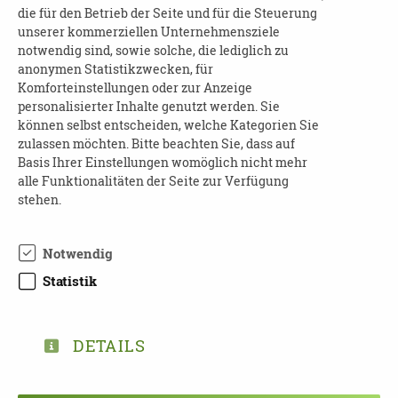
die für den Betrieb der Seite und für die Steuerung
Tel.: 0 51 41 / 9 34 85 80 · Fax 0 51 41 / 9 34 85 82
unserer kommerziellen Unternehmensziele
Mail:
celler-demenz-initiative@gmx.de
notwendig sind, sowie solche, die lediglich zu
www.celler-demenz-initiative.de
anonymen Statistikzwecken, für
Komforteinstellungen oder zur Anzeige
Dozentin:
personalisierter Inhalte genutzt werden. Sie
können selbst entscheiden, welche Kategorien Sie
Eva Küpers, Validation® Lehrerin
zulassen möchten. Bitte beachten Sie, dass auf
Vorstandsmitglied der Celler Demenz Initiative
Basis Ihrer Einstellungen womöglich nicht mehr
alle Funktionalitäten der Seite zur Verfügung
Ort:
stehen.
Digital bei GoToMeeting
Notwendig
Datenschutz:
Statistik
https://www.logmeininc.com/de/trust/privacy
Kostenfrei:
DETAILS
Kostenfrei für Versicherte aller Kassen