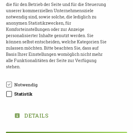
die für den Betrieb der Seite und für die Steuerung
Tel.: 0 51 41 / 9 34 85 80 · Fax 0 51 41 / 9 34 85 82
unserer kommerziellen Unternehmensziele
Mail:
celler-demenz-initiative@gmx.de
notwendig sind, sowie solche, die lediglich zu
www.celler-demenz-initiative.de
anonymen Statistikzwecken, für
Komforteinstellungen oder zur Anzeige
Dozentin:
personalisierter Inhalte genutzt werden. Sie
können selbst entscheiden, welche Kategorien Sie
Eva Küpers, Validation® Lehrerin
zulassen möchten. Bitte beachten Sie, dass auf
Vorstandsmitglied der Celler Demenz Initiative
Basis Ihrer Einstellungen womöglich nicht mehr
alle Funktionalitäten der Seite zur Verfügung
Ort:
stehen.
Digital bei GoToMeeting
Notwendig
Datenschutz:
Statistik
https://www.logmeininc.com/de/trust/privacy
Kostenfrei:
DETAILS
Kostenfrei für Versicherte aller Kassen