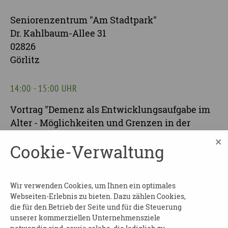
Seniorenzentrum "Am Stadtpark"
Dr. Kahlbaum-Allee 31
02826
Görlitz
14:00 - 15:00 UHR
Vortrag "Demenz als Entwicklungsaufgabe im
Alter - Möglichkeiten und Grenzen in der
Pflege" - Herr Prof. Dr. phil. Michel Constantin
×
Cookie-Verwaltung
Hille
AB 15:00 UHR
Wir verwenden Cookies, um Ihnen ein optimales
Tag der offenen Tür in unserer Tagespflege
Webseiten-Erlebnis zu bieten. Dazu zählen Cookies,
inklusive
die für den Betrieb der Seite und für die Steuerung
unserer kommerziellen Unternehmensziele
Beratungsangebote durch verschiedene