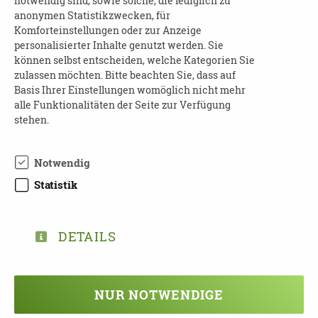
notwendig sind, sowie solche, die lediglich zu
Leistungserbringer in Görlitz:
anonymen Statistikzwecken, für
Komforteinstellungen oder zur Anzeige
Tagespflege - Seniorenzentrum "Am
personalisierter Inhalte genutzt werden. Sie
können selbst entscheiden, welche Kategorien Sie
Stadtpark"
zulassen möchten. Bitte beachten Sie, dass auf
Diakonischer Ambulanter Dienst - Dienste
Basis Ihrer Einstellungen womöglich nicht mehr
für Menschen gGmbH
alle Funktionalitäten der Seite zur Verfügung
stehen.
Hirschapotheke Görlitz
Hilfs- und Heilmittelvertrieb
Notwendig
ANSPRECHPARTNER:
Statistik
William Wittek
Telefon: 03581-42180
DETAILS
E-Mail:
info@seniorenzentrum-stadtpark.de
NUR NOTWENDIGE