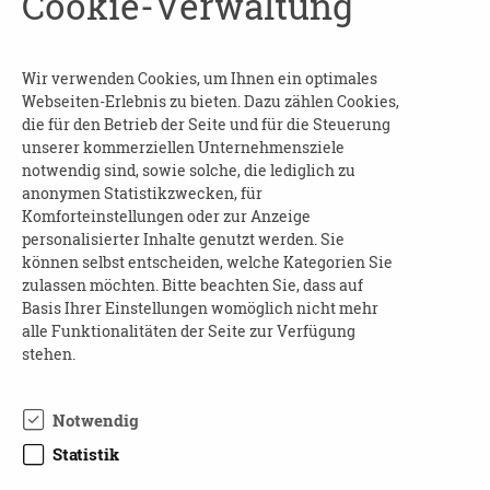
Cookie-Verwaltung
ist es, Sie, als pflegenden Angehörigen zu
stärken und zu unterstützen.
Wir verwenden Cookies, um Ihnen ein optimales
Marlen Mirschel, Pflegeberaterin und
Webseiten-Erlebnis zu bieten. Dazu zählen Cookies,
ehemalige Krankenschwester, leitet mit viel
die für den Betrieb der Seite und für die Steuerung
Elan und Inspiration die Gruppe für pflegende
unserer kommerziellen Unternehmensziele
Angehörige. Sie möchte Angehörigen die
notwendig sind, sowie solche, die lediglich zu
anonymen Statistikzwecken, für
Möglichkeit zum Austausch und zur
Komforteinstellungen oder zur Anzeige
Entlastung geben, um den Alltag zu erleichtern
personalisierter Inhalte genutzt werden. Sie
und zu bereichern.
können selbst entscheiden, welche Kategorien Sie
zulassen möchten. Bitte beachten Sie, dass auf
TEILNAHME
Basis Ihrer Einstellungen womöglich nicht mehr
alle Funktionalitäten der Seite zur Verfügung
stehen.
Wenn Sie Interesse an der Gruppe haben,
treten Sie gern mit Frau Mirschel in
Kontakt
.
Notwendig
Die Teilnahme ist kostenfrei.
Statistik
Marlen Mirschel