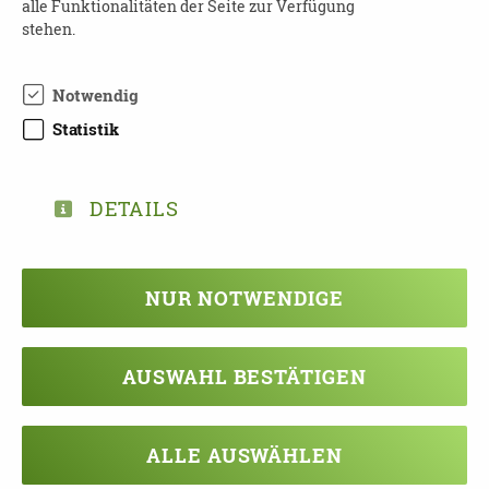
alle Funktionalitäten der Seite zur Verfügung
TEILEN
stehen.
ZURÜCK ZUR ÜBERSICHT
Notwendig
Statistik
DETAILS
Veranstaltung verpasst?
Kein Problem - vielleicht klappt es ja
beim nächsten Mal!
NUR NOTWENDIGE
Damit Sie keine Termine mehr
verpassen, können Sie sich hier in
unseren Newsletter eintragen!
AUSWAHL BESTÄTIGEN
NEWSLETTER ABONNIEREN!
ALLE AUSWÄHLEN