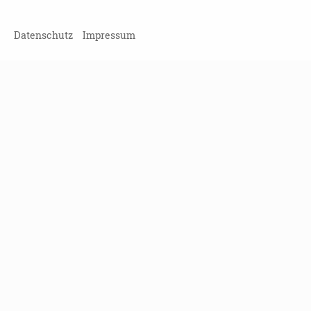
Datenschutz
Impressum
Leipziger Straße 117
01127 Dresden
Tel
(0351) 810 85 122
Fax
(0351) 810 85 124
info[at]landesinitiative-demenz.de
KONTAKT
DATENSCHUTZ
IMPRESSUM