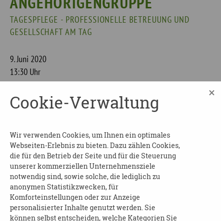
ANGEHÖRIGENGRUPPE
TAGESPFLEGE - PROFESSIONELLE BETREUUNG UND
GESELLSCHAFT AM TAG
9. Juni 2020
13:30 Uhr
×
Cookie-Verwaltung
AWO Beratungsstelle für Senioren und
Angehörige
Herzberger Straße 2
Wir verwenden Cookies, um Ihnen ein optimales
01239
Webseiten-Erlebnis zu bieten. Dazu zählen Cookies,
die für den Betrieb der Seite und für die Steuerung
Dresden
unserer kommerziellen Unternehmensziele
notwendig sind, sowie solche, die lediglich zu
Die AWO Beratungsstelle für Senioren und
anonymen Statistikzwecken, für
Komforteinstellungen oder zur Anzeige
Angehörige lädt zu ihrem monatlichen Treffen
personalisierter Inhalte genutzt werden. Sie
Angehörige und Interessierte ein.
können selbst entscheiden, welche Kategorien Sie