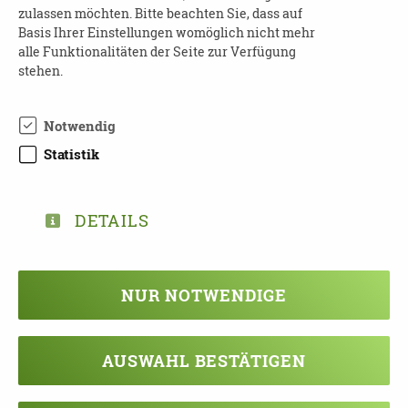
zulassen möchten. Bitte beachten Sie, dass auf
Basis Ihrer Einstellungen womöglich nicht mehr
alle Funktionalitäten der Seite zur Verfügung
stehen.
TEILEN
Notwendig
ZURÜCK ZUR ÜBERSICHT
Statistik
DETAILS
Veranstaltung verpasst?
Kein Problem - vielleicht klappt es ja
beim nächsten Mal!
NUR NOTWENDIGE
Damit Sie keine Termine mehr
verpassen, können Sie sich hier in
AUSWAHL BESTÄTIGEN
unseren Newsletter eintragen!