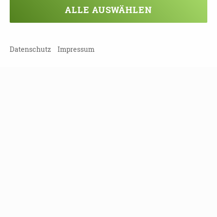
ALLE AUSWÄHLEN
NEWSLETTER ABONNIEREN!
Datenschutz
Impressum
Leipziger Straße 117
01127 Dresden
Tel
(0351) 810 85 122
Fax
(0351) 810 85 124
info[at]landesinitiative-demenz.de
KONTAKT
DATENSCHUTZ