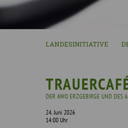
LANDESINITIATIVE
D
Was wir tun
Wa
Wer wir sind
Wi
Geschichte
Pf
TRAUERCAF
Mit wem wir arbeiten
DER AWO ERZGEBIRGE UND DES 
Unterstützte Projekte
24. Juni 2026
14:00 Uhr