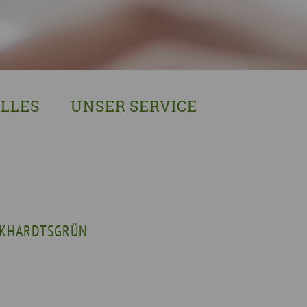
LLES
UNSER SERVICE
sches Austausch- und Vernetzungstreffen
Demenzexperten-Schulung
r Demenz
Demenz-Beratung
EIN!NICHT Pflanzaktion
Vorträge & Workshops
gebote
Selbsthilfe- & Angehörigengruppen
RKHARDTSGRÜN
en
Leihausstellungen
nd Veranstaltungen
Newsletter
e Demenzstrategie
Demenzsensibel Kampagne
Online-Angebote & Podcast