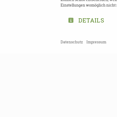
Einstellungen womöglich nicht m
Weitere Informationen
:
www
DETAILS
TEILEN
Datenschutz
Impressum
ZURÜCK ZUR ÜBERSICHT
Kein Probl