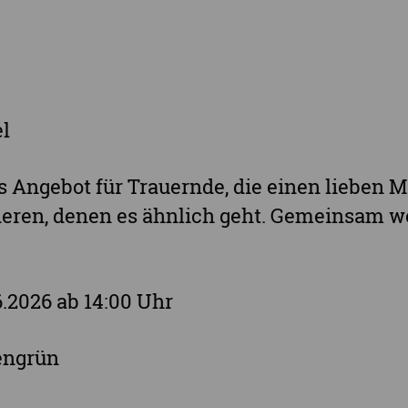
Landkreis Sächsische Schweiz-Osterzgebi
Landkreis Zwickau
Vogtlandkreis
Stadt Chemnitz
l
Stadt Leipzig
s Angebot für Trauernde, die einen lieben 
Ganz Sachsen
eren, denen es ähnlich geht. Gemeinsam w
6.2026 ab 14:00 Uhr
zengrün