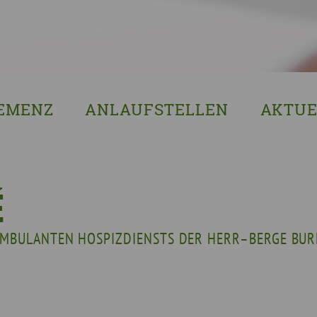
EMENZ
ANLAUFSTELLEN
AKTUE
s ist Demenz?
Erzgebirgskreis
8. Sächsi
ssenswertes & Hilfreiches
Landkreis Bautzen
Woche de
lege
Landkreis Görlitz
VERGISS?M
É
Landeshauptstadt Dresden
Stellenan
AMBULANTEN HOSPIZDIENSTS DER HERR–BERGE BU
Landkreis Leipzig
Neuigkeit
Landkreis Meissen
Termine u
Landkreis Mittelsachsen
Sächsisch
Landkreis Nordsachsen