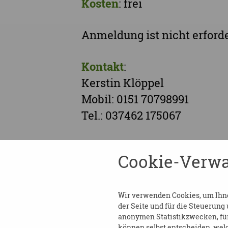
Kosten
: frei
Anmeldung ist nicht erford
Kontakt
:
Kerstin Klöppel
Mobil: 0151 70798991
Tel.: 037462 175067
ODER
Cookie-Verwa
Ambulanter Hospizdienst
Babett Fischer
Wir verwenden Cookies, um Ihnen
der Seite und für die Steuerung
Tel.: 0151 42644914
anonymen Statistikzwecken, für 
können selbst entscheiden, welc