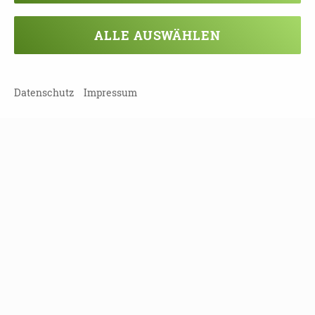
ALLE AUSWÄHLEN
Veranstaltung verpasst?
Kein Problem - vielleicht klappt es ja
Datenschutz
Impressum
beim nächsten Mal!
Damit Sie keine Termine mehr
verpassen, können Sie sich hier in
unseren Newsletter eintragen!
NEWSLETTER ABONNIEREN!