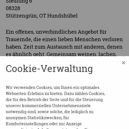
Siedlung 6
08328
Stützengrün, OT Hundshübel
Ein offenes, unverbindliches Angebot für
Trauernde, die einen lieben Menschen verloren
haben. Zeit zum Austausch mit anderen, denen
es ähnlich geht. Gemeinsam weinen, lachen,
×
Mut und Hoffnung schöpfen.
Cookie-Verwaltung
Beginn und Dauer
: am 29.04.2026 ab 14:00 Uhr
Wo
: im Quartiersbüro Stützengrün
Wir verwenden Cookies, um Ihnen ein optimales
Webseiten-Erlebnis zu bieten. Dazu zählen Cookies,
Kosten
: frei
die für den Betrieb der Seite und für die Steuerung
unserer kommerziellen Unternehmensziele
Anmeldung ist nicht erforderlich
notwendig sind, sowie solche, die lediglich zu
anonymen Statistikzwecken, für
Kontakt
:
Komforteinstellungen oder zur Anzeige
Kerstin Klöppel