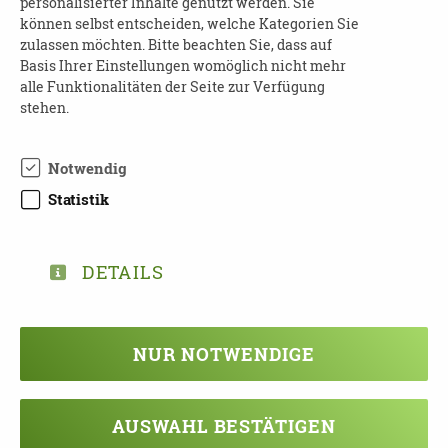
personalisierter Inhalte genutzt werden. Sie
Mobil: 0151 70798991
können selbst entscheiden, welche Kategorien Sie
zulassen möchten. Bitte beachten Sie, dass auf
Tel.: 037462 175067
Basis Ihrer Einstellungen womöglich nicht mehr
alle Funktionalitäten der Seite zur Verfügung
ODER
stehen.
Ambulanter Hospizdienst
Babett Fischer
Notwendig
Tel.: 0151 42644914
Statistik
Weitere Informationen
:
www.awo-
erzgebirge.de
DETAILS
NUR NOTWENDIGE
TEILEN
ZURÜCK ZUR ÜBERSICHT
AUSWAHL BESTÄTIGEN