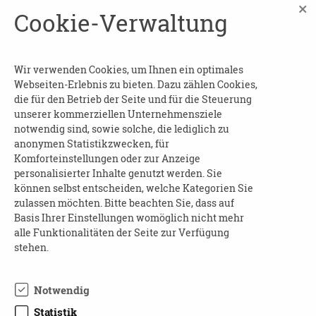
beantwortet. An einem Basteltisch haben Sie
×
Cookie-Verwaltung
die Gelegenheit, aus verschiedenen
Materialien kleine Rosen zu basteln.
Beginn und Dauer
: am 24.09.2025 von 09:00 bis
Wir verwenden Cookies, um Ihnen ein optimales
Webseiten-Erlebnis zu bieten. Dazu zählen Cookies,
12:00 Uhr
die für den Betrieb der Seite und für die Steuerung
Wo
: in der Tagespflege Laubegast Dresden
unserer kommerziellen Unternehmensziele
notwendig sind, sowie solche, die lediglich zu
Kosten
: frei
anonymen Statistikzwecken, für
Komforteinstellungen oder zur Anzeige
Anmeldung
wird erbeten an:
personalisierter Inhalte genutzt werden. Sie
können selbst entscheiden, welche Kategorien Sie
Franziska Quaas
zulassen möchten. Bitte beachten Sie, dass auf
Telefon: 0351 50 10 511
Basis Ihrer Einstellungen womöglich nicht mehr
E-Mail:
tp-laubegast@volkssoli-dresden.de
alle Funktionalitäten der Seite zur Verfügung
Website:
www.volkssoli-dresden.de
stehen.
Sonstiges
: Die Veranstaltung ist barrierefrei.
Notwendig
Statistik