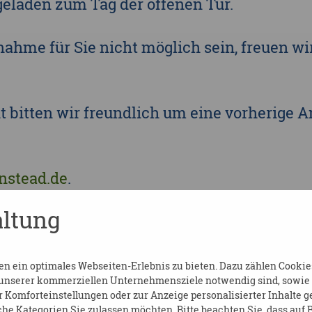
geladen zum Tag der offenen Tür.
lnahme für Sie nicht möglich sein, freuen wi
it bitten wir freundlich um eine vorherige
nstead.de
.
ltung
Team von Valida / Pflege und Betreuung Ir
 ein optimales Webseiten-Erlebnis zu bieten. Dazu zählen Cookies,
 unserer kommerziellen Unternehmensziele notwendig sind, sowie so
Komforteinstellungen oder zur Anzeige personalisierter Inhalte g
he Kategorien Sie zulassen möchten. Bitte beachten Sie, dass auf B