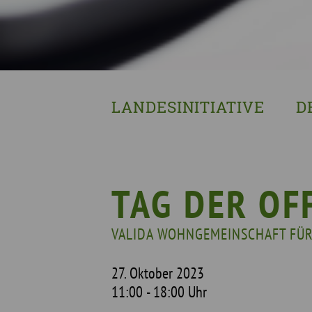
LANDESINITIATIVE
D
Was wir tun
Wa
Wer wir sind
Wi
Geschichte
Pf
TAG DER OF
Mit wem wir arbeiten
VALIDA WOHNGEMEINSCHAFT FÜ
Unterstützte Projekte
27. Oktober 2023
11:00 - 18:00 Uhr