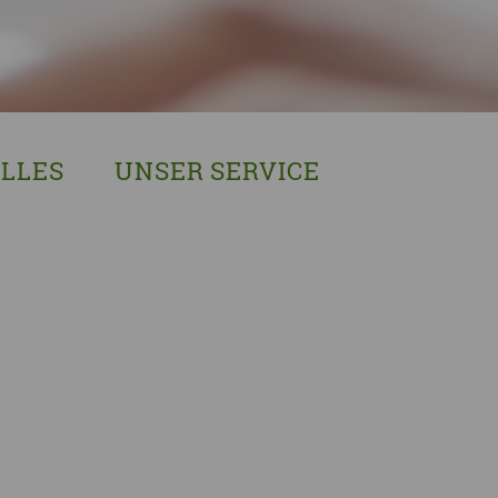
LLES
UNSER SERVICE
sches Austausch- und Vernetzungstreffen
Demenzexperten-Schulung
r Demenz
Demenz-Beratung
EIN!NICHT Pflanzaktion
Vorträge & Workshops
gebote
Selbsthilfe- & Angehörigengruppen
en
Leihausstellungen
nd Veranstaltungen
Newsletter
e Demenzstrategie
Demenzsensibel Kampagne
Online-Angebote & Podcast