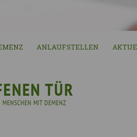
EMENZ
ANLAUFSTELLEN
AKTUE
s ist Demenz?
Erzgebirgskreis
8. Sächsi
ssenswertes & Hilfreiches
Landkreis Bautzen
Woche de
lege
Landkreis Görlitz
VERGISS?M
FENEN TÜR
Landeshauptstadt Dresden
Stellenan
R MENSCHEN MIT DEMENZ
Landkreis Leipzig
Neuigkeit
Landkreis Meissen
Termine u
Landkreis Mittelsachsen
Sächsisch
Landkreis Nordsachsen