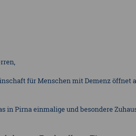
Landkreis Sächsische Schweiz-Osterzgebi
Landkreis Zwickau
Vogtlandkreis
Stadt Chemnitz
Stadt Leipzig
rren,
Ganz Sachsen
nschaft für Menschen mit Demenz öffnet a
as in Pirna einmalige und besondere Zuhau