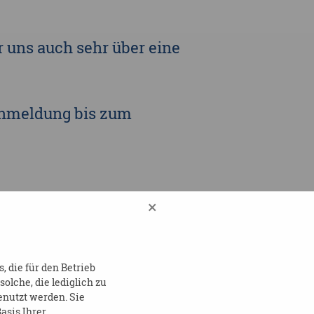
r uns auch sehr über eine
 Anmeldung bis zum
×
mscher GmbH freuen sich
 die für den Betrieb
lche, die lediglich zu
enutzt werden. Sie
asis Ihrer