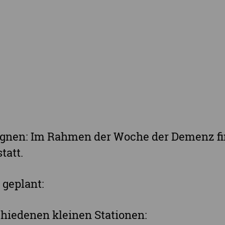
Landkreis Meissen
Termine u
Landkreis Mittelsachsen
Sächsisch
Landkreis Nordsachsen
Landkreis Sächsische Schweiz-Osterzgebi
Landkreis Zwickau
Vogtlandkreis
Stadt Chemnitz
Stadt Leipzig
gnen: Im Rahmen der Woche der Demenz fi
Ganz Sachsen
tatt.
 geplant:
chiedenen kleinen Stationen: