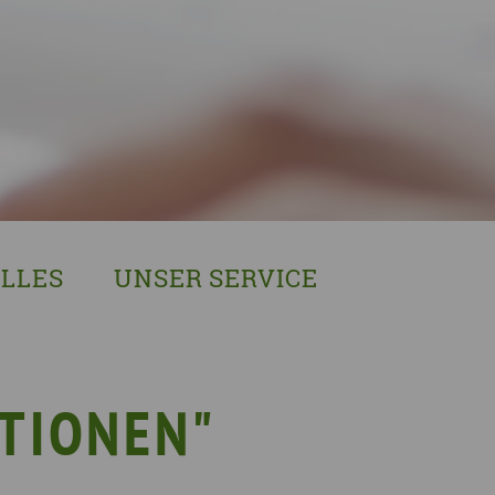
LLES
UNSER SERVICE
sches Austausch- und Vernetzungstreffen
Demenzexperten-Schulung
r Demenz
Demenz-Beratung
EIN!NICHT Pflanzaktion
Vorträge & Workshops
TIONEN"
gebote
Selbsthilfe- & Angehörigengruppen
en
Leihausstellungen