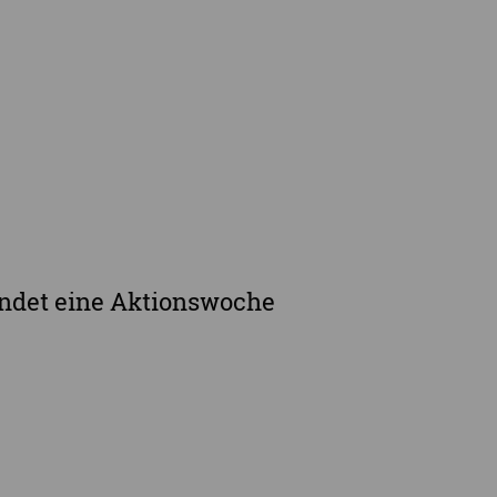
nd Veranstaltungen
Newsletter
e Demenzstrategie
Demenzsensibel Kampagne
Online-Angebote & Podcast
rge
ndet eine Aktionswoche