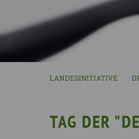
LANDESINITIATIVE
D
Was wir tun
Wa
Wer wir sind
Wi
Geschichte
Pf
TAG DER "D
Mit wem wir arbeiten
Unterstützte Projekte