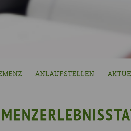
EMENZ
ANLAUFSTELLEN
AKTUE
s ist Demenz?
Erzgebirgskreis
8. Sächsi
ssenswertes & Hilfreiches
Landkreis Bautzen
Woche de
lege
Landkreis Görlitz
VERGISS?M
EMENZERLEBNISSTA
Landeshauptstadt Dresden
Stellenan
Landkreis Leipzig
Neuigkeit