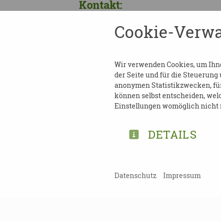
Kontakt:
Cookie-Verwa
Diana Rostock
Tel: 0151 - 599 872 49
E-Mail:
diana.rostock@aiut
Wir verwenden Cookies, um Ihnen
der Seite und für die Steuerung
anonymen Statistikzwecken, für 
Eine Anmeldung ist nicht nö
können selbst entscheiden, welc
Einstellungen womöglich nicht m
DETAILS
Datenschutz
Impressum
TEILEN