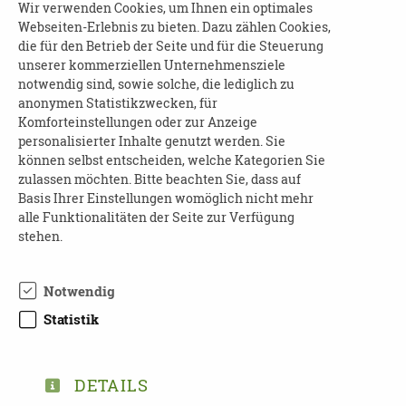
Wir verwenden Cookies, um Ihnen ein optimales
Webseiten-Erlebnis zu bieten. Dazu zählen Cookies,
INFORMATION UND ANMELDUNG:
die für den Betrieb der Seite und für die Steuerung
unserer kommerziellen Unternehmensziele
Kosten: 150,00 Euro
notwendig sind, sowie solche, die lediglich zu
anonymen Statistikzwecken, für
Online-Fortbildung via Zoom, ca. 9:30 - 17:00
Komforteinstellungen oder zur Anzeige
Uhr
personalisierter Inhalte genutzt werden. Sie
können selbst entscheiden, welche Kategorien Sie
Weitere Auskünfte erhalten Sie direkt beim
zulassen möchten. Bitte beachten Sie, dass auf
Veranstalter
Basis Ihrer Einstellungen womöglich nicht mehr
alle Funktionalitäten der Seite zur Verfügung
... über diesen
Link
!
stehen.
Notwendig
Statistik
TEILEN
ZURÜCK ZUR ÜBERSICHT
DETAILS