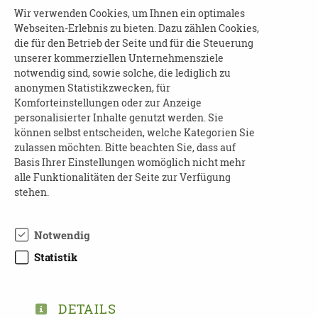
Wir verwenden Cookies, um Ihnen ein optimales
durch Technik wie einen Notknopf und
Webseiten-Erlebnis zu bieten. Dazu zählen Cookies,
welches Zubehör gibt es. Gemeinsam mit
die für den Betrieb der Seite und für die Steuerung
Angehörigen und Pflegepersonen kann man
unserer kommerziellen Unternehmensziele
beraten, ob Sensoren Inaktivität oder das
notwendig sind, sowie solche, die lediglich zu
Verlassen der Wohnung zu
anonymen Statistikzwecken, für
Komforteinstellungen oder zur Anzeige
ungewöhnlichen Zeiten melden sollen und ob
personalisierter Inhalte genutzt werden. Sie
zum Beispiel ein „virtueller Zaun“ das
können selbst entscheiden, welche Kategorien Sie
Verlassen eines Bereiches melden soll.
zulassen möchten. Bitte beachten Sie, dass auf
Hausnotruf kann so ein Baustein sein, um dem
Basis Ihrer Einstellungen womöglich nicht mehr
alle Funktionalitäten der Seite zur Verfügung
Wunsch vieler gerecht zu werden: so lang wie
stehen.
möglich selbständig und sicher Zuhause zu
wohnen.
Notwendig
KONTAKT:
Statistik
Herr Lindner / Herr Pönitz
Telefon: 0371 - 90 99 39 93
DETAILS
E-Mail:
info@hausnotruf-chemnitz.de