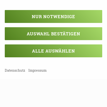
Web:
www.vs-hausnotruf.de
NUR NOTWENDIGE
AUSWAHL BESTÄTIGEN
TEILEN
ALLE AUSWÄHLEN
ZURÜCK ZUR ÜBERSICHT
Datenschutz
Impressum
Veranstaltung verpasst?
Kein Problem - vielleicht klappt es ja
beim nächsten Mal!
Damit Sie keine Termine mehr