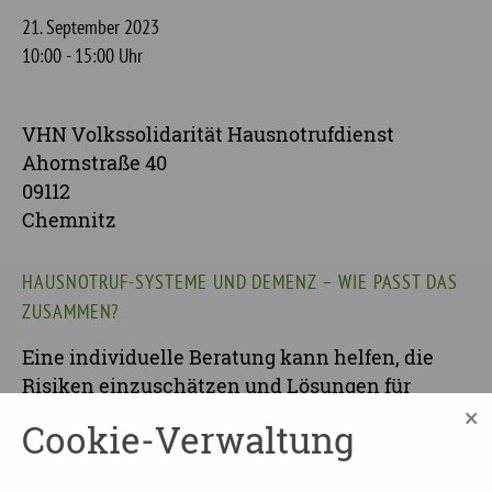
21. September 2023
10:00 - 15:00 Uhr
VHN Volkssolidarität Hausnotrufdienst
Ahornstraße 40
09112
Chemnitz
HAUSNOTRUF-SYSTEME UND DEMENZ – WIE PASST DAS
ZUSAMMEN?
Eine individuelle Beratung kann helfen, die
Risiken einzuschätzen und Lösungen für
×
verschiedene Situationen zu finden.
Cookie-Verwaltung
Wie begegnet man „Hinlauftendenzen“, wann
ist der richtige Zeitpunkt für die Unterstützung