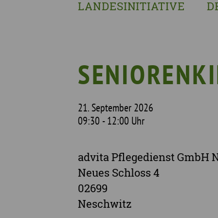
LANDESINITIATIVE
D
Was wir tun
Wa
Wer wir sind
Wi
Geschichte
Pf
SENIORENK
Mit wem wir arbeiten
Unterstützte Projekte
21. September 2026
09:30 - 12:00 Uhr
advita Pflegedienst GmbH 
Neues Schloss 4
02699
Neschwitz