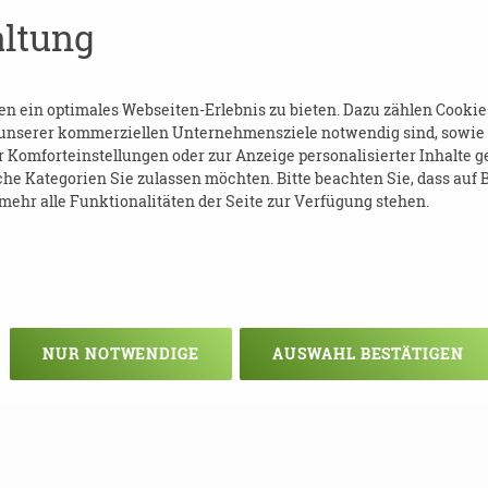
ltung
ötig.
 ein optimales Webseiten-Erlebnis zu bieten. Dazu zählen Cookies,
 unserer kommerziellen Unternehmensziele notwendig sind, sowie so
Komforteinstellungen oder zur Anzeige personalisierter Inhalte g
he Kategorien Sie zulassen möchten. Bitte beachten Sie, dass auf B
ehr alle Funktionalitäten der Seite zur Verfügung stehen.
NUR NOTWENDIGE
AUSWAHL BESTÄTIGEN
Veranstaltung verpasst?
em - vielleicht klappt es ja beim nä