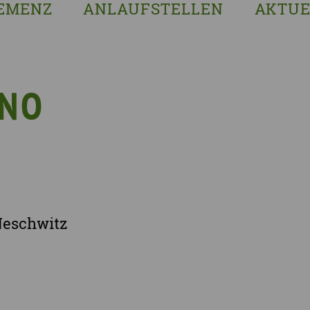
EMENZ
ANLAUFSTELLEN
AKTUE
s ist Demenz?
Erzgebirgskreis
8. Sächsi
ssenswertes & Hilfreiches
Landkreis Bautzen
Woche de
lege
Landkreis Görlitz
VERGISS?M
INO
Landeshauptstadt Dresden
Stellenan
Landkreis Leipzig
Neuigkeit
Landkreis Meissen
Termine u
Landkreis Mittelsachsen
Sächsisch
Landkreis Nordsachsen
Neschwitz
Landkreis Sächsische Schweiz-Osterzgebi
Landkreis Zwickau
Vogtlandkreis
Stadt Chemnitz