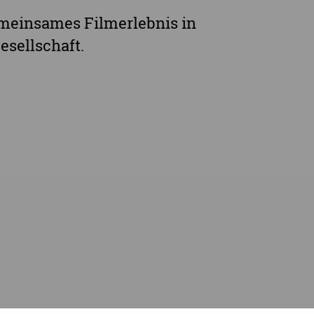
emeinsames Filmerlebnis in
esellschaft.