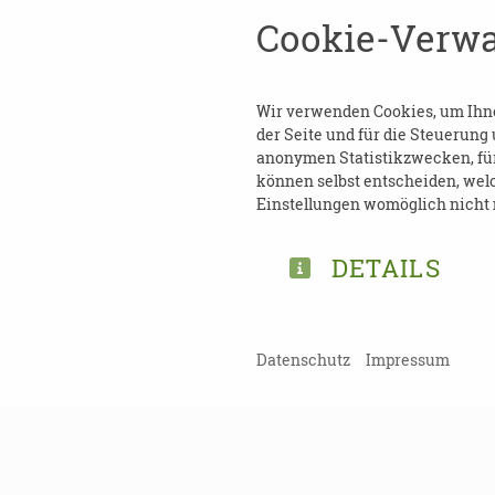
Cookie-Verwa
Eine
Anmeldung
ist nicht n
Wir verwenden Cookies, um Ihnen
der Seite und für die Steuerung
anonymen Statistikzwecken, für 
können selbst entscheiden, welc
TEILEN
Einstellungen womöglich nicht m
ZURÜCK ZUR ÜBERSICHT
DETAILS
Datenschutz
Impressum
Kein Probl