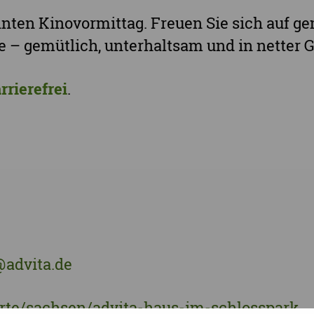
Stadt Leipzig
nten Kinovormittag. Freuen Sie sich auf g
Ganz Sachsen
 – gemütlich, unterhaltsam und in netter G
rrierefrei
.
advita.de
rte/sachsen/advita-haus-im-schlosspark