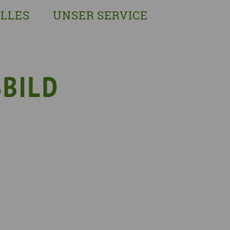
LLES
UNSER SERVICE
sches Austausch- und Vernetzungstreffen
Demenzexperten-Schulung
r Demenz
Demenz-Beratung
EIN!NICHT Pflanzaktion
Vorträge & Workshops
BILD
gebote
Selbsthilfe- & Angehörigengruppen
en
Leihausstellungen
nd Veranstaltungen
Newsletter
e Demenzstrategie
Demenzsensibel Kampagne
Online-Angebote & Podcast
rge