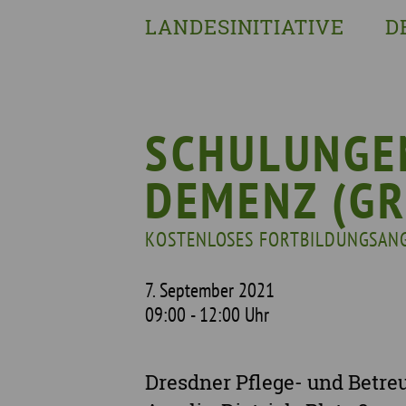
LANDESINITIATIVE
D
Was wir tun
Wa
Wer wir sind
Wi
Geschichte
Pf
SCHULUNGE
Mit wem wir arbeiten
DEMENZ (G
Unterstützte Projekte
KOSTENLOSES FORTBILDUNGSAN
7. September 2021
09:00 - 12:00 Uhr
Dresdner Pflege- und Betre