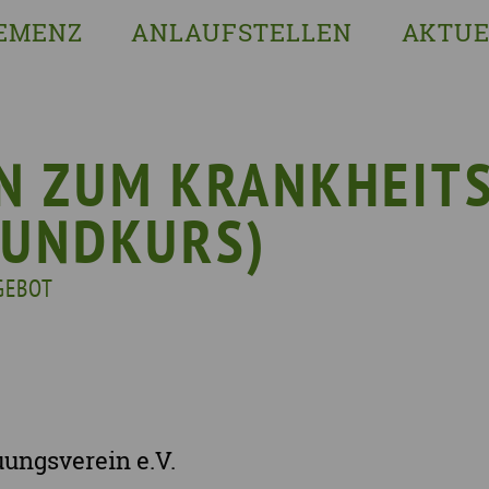
EMENZ
ANLAUFSTELLEN
AKTUE
s ist Demenz?
Erzgebirgskreis
8. Sächsi
ssenswertes & Hilfreiches
Landkreis Bautzen
Woche de
lege
Landkreis Görlitz
VERGISS?M
N ZUM KRANKHEITS
Landeshauptstadt Dresden
Stellenan
RUNDKURS)
Landkreis Leipzig
Neuigkeit
Landkreis Meissen
Termine u
GEBOT
Landkreis Mittelsachsen
Sächsisch
Landkreis Nordsachsen
Landkreis Sächsische Schweiz-Osterzgebi
Landkreis Zwickau
uungsverein e.V.
Vogtlandkreis