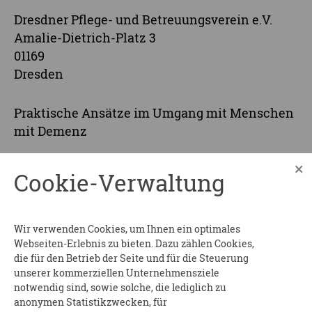
Dresdner Pflege- und Betreuungsverein e.V.
Amalie-Dietrich-Platz 3
01169
Dresden
Praktische Ansätze im Umgang mit Menschen
mit Demenz
Der Dresdner Pflege- und Betreuungsverein e.V.
×
Cookie-Verwaltung
bietet im Auftrag der Landeshauptstadt
Dresden eine Schulung zum Krankheitsbild
Demenz allen interessierten Bürgerinnen und
Wir verwenden Cookies, um Ihnen ein optimales
Bürgern an.
Webseiten-Erlebnis zu bieten. Dazu zählen Cookies,
die für den Betrieb der Seite und für die Steuerung
Der Aufbaukurs vertieft das Grundwissen über
unserer kommerziellen Unternehmensziele
das Krankheitsbild Demenz und im Umgang
notwendig sind, sowie solche, die lediglich zu
mit herausforderndem Verhalten bei Demenz.
anonymen Statistikzwecken, für