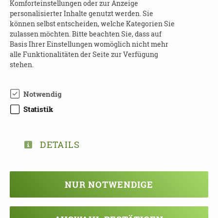
Komforteinstellungen oder zur Anzeige
innen
Die Veranstaltung ist für Dresdner Bürger
personalisierter Inhalte genutzt werden. Sie
kostenfrei.
können selbst entscheiden, welche Kategorien Sie
zulassen möchten. Bitte beachten Sie, dass auf
Wir bitten um verbindliche Anmeldung unter
Basis Ihrer Einstellungen womöglich nicht mehr
0351 4166047 oder
demenz[at]dpbv-online.de.
alle Funktionalitäten der Seite zur Verfügung
stehen.
Notwendig
Statistik
DOWNLOAD
FLYER_SCHULUNGEN_2021-
DOPPELSEITIG.PDF
DETAILS
NUR NOTWENDIGE
TEILEN