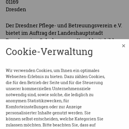
01169
Dresden
Der Dresdner Pflege- und Betreuungsverein e.V.
bietet im Auftrag der Landeshauptstadt
Dresden eine Schulung zum Krankheitsbild
×
Demenz allen interessierten Bürgerinnen und
Cookie-Verwaltung
Bürgern an.
Der Grundkurs informiert über das
Wir verwenden Cookies, um Ihnen ein optimales
Krankheitsbild Demenz,
Webseiten-Erlebnis zu bieten. Dazu zählen Cookies,
Kommunikationstipps, wichtige Adressen und
die für den Betrieb der Seite und für die Steuerung
unserer kommerziellen Unternehmensziele
Ansprechpartner in Dresden.
notwendig sind, sowie solche, die lediglich zu
Die Veranstaltung ist kostenfrei.
anonymen Statistikzwecken, für
Komforteinstellungen oder zur Anzeige
Wir bitten um verbindliche Anmeldung unter
personalisierter Inhalte genutzt werden. Sie
können selbst entscheiden, welche Kategorien Sie
0351-4166047 oder
demenz[at]dpbv-online.de.
zulassen möchten. Bitte beachten Sie, dass auf