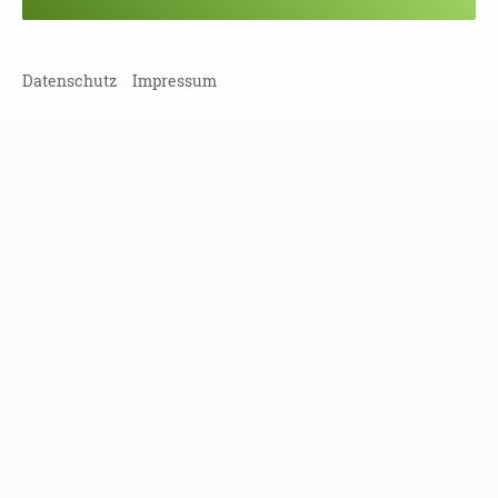
Veranstaltung verpasst?
Kein Problem - vielleicht klappt es ja
beim nächsten Mal!
Datenschutz
Impressum
Damit Sie keine Termine mehr
verpassen, können Sie sich hier in
unseren Newsletter eintragen!
NEWSLETTER ABONNIEREN!
Leipziger Straße 117
01127 Dresden
Tel
(0351) 810 85 122
Fax
(0351) 810 85 124