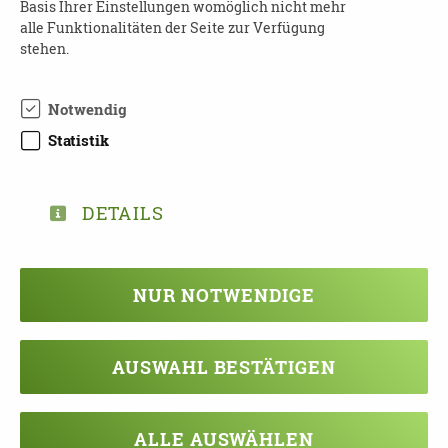
Basis Ihrer Einstellungen womöglich nicht mehr
Weitere Informationen über diesen
Link
!
alle Funktionalitäten der Seite zur Verfügung
stehen.
Notwendig
DOWNLOAD BUERGERSCHULUNGEN-
Statistik
FLYER-2022.PDF
DETAILS
TEILEN
NUR NOTWENDIGE
ZURÜCK ZUR ÜBERSICHT
AUSWAHL BESTÄTIGEN
ALLE AUSWÄHLEN