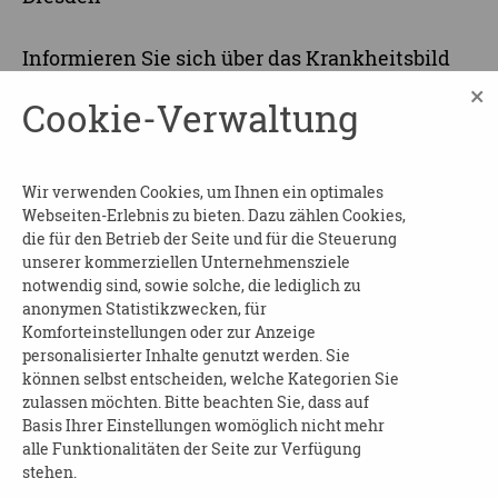
Informieren Sie sich über das Krankheitsbild
Demenz und erhalten Sie
×
Cookie-Verwaltung
Kommunikationstipps sowie wichtige
Adressen und Ansprechpartner in Dresden.
Die Veranstaltung ist kostenfrei. Um eine
Wir verwenden Cookies, um Ihnen ein optimales
Webseiten-Erlebnis zu bieten. Dazu zählen Cookies,
verbindliche Anmeldung wird gebeten.
die für den Betrieb der Seite und für die Steuerung
Dresdner Pflege- und Betreuungsverein e.V.
unserer kommerziellen Unternehmensziele
notwendig sind, sowie solche, die lediglich zu
Kompetenzaufgaben Demenz
anonymen Statistikzwecken, für
Amalie-Dietrich-Platz 3
Komforteinstellungen oder zur Anzeige
personalisierter Inhalte genutzt werden. Sie
Telefon:
0351 4166047
können selbst entscheiden, welche Kategorien Sie
Email:
demenz@dpbv-online.de
zulassen möchten. Bitte beachten Sie, dass auf
Basis Ihrer Einstellungen womöglich nicht mehr
Weitere Termine der Basisschulung sowie alle
alle Funktionalitäten der Seite zur Verfügung
Termine der darauf aufbauenden Schulung
stehen.