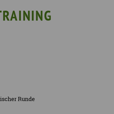
EIN!NICHT Pflanzaktion
Vorträge & Workshops
RAINING
gebote
Selbsthilfe- & Angehörigengruppen
en
Leihausstellungen
nd Veranstaltungen
Newsletter
e Demenzstrategie
Demenzsensibel Kampagne
Online-Angebote & Podcast
rge
rischer Runde