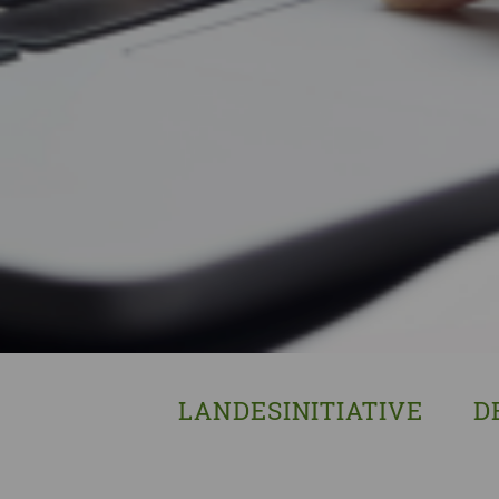
LANDESINITIATIVE
D
Was wir tun
Wa
Wer wir sind
Wi