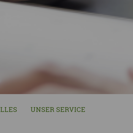
LLES
UNSER SERVICE
sches Austausch- und Vernetzungstreffen
Demenzexperten-Schulung
r Demenz
Demenz-Beratung