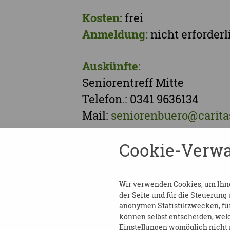
Kosten:
frei
Anmeldung:
nicht erforderl
Auskünfte:
Seniorentreff Mitte
Telefon.: 0341 9636134
Mail:
seniorenbuero@caritas
Cookie-Verwa
TEILEN
Wir verwenden Cookies, um Ihnen
der Seite und für die Steuerung
ZURÜCK ZUR ÜBERSICHT
anonymen Statistikzwecken, für 
können selbst entscheiden, welc
Einstellungen womöglich nicht m