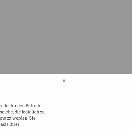
×
 die für den Betrieb
lche, die lediglich zu
enutzt werden. Sie
asis Ihrer