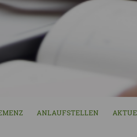
EMENZ
ANLAUFSTELLEN
AKTUE
s ist Demenz?
Erzgebirgskreis
8. Sächsi
ssenswertes & Hilfreiches
Landkreis Bautzen
Woche de