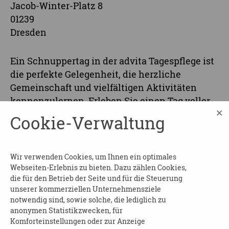
Jacob-Winter-Platz 8
01239
Dresden
Ein Schnuppertag in der advita Tagespflege ist
die perfekte Gelegenheit, die herzliche
Gemeinschaft und vielfältigen Aktivitäten
kennenzulernen. Erleben Sie einen Tag voller
×
Freude und Fürsorge! Von kreativen
Cookie-Verwaltung
Tagesangeboten über gemütliche Spaziergänge
bis hin zu gemeinsamen Mahlzeiten – das
Wohlbefinden steht im Mittelpunkt.
Wir verwenden Cookies, um Ihnen ein optimales
Webseiten-Erlebnis zu bieten. Dazu zählen Cookies,
Beginn und Dauer
: am 24.09.2025 von 09:00 bis
die für den Betrieb der Seite und für die Steuerung
12:00 Uhr
unserer kommerziellen Unternehmensziele
notwendig sind, sowie solche, die lediglich zu
Wo
: in der advita Tagespflege Jacob-Winter-
anonymen Statistikzwecken, für
Platz
Komforteinstellungen oder zur Anzeige