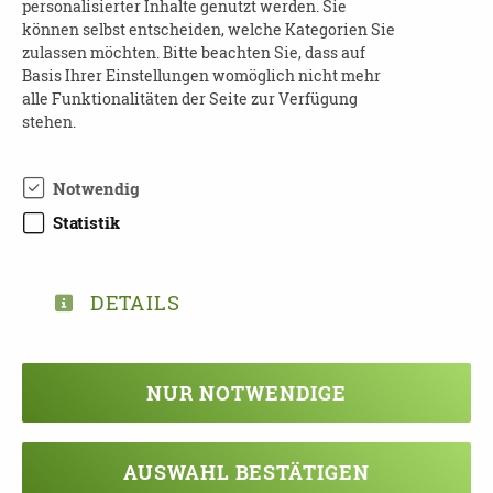
personalisierter Inhalte genutzt werden. Sie
Kosten
: frei
können selbst entscheiden, welche Kategorien Sie
zulassen möchten. Bitte beachten Sie, dass auf
Anmeldung ist nicht erforderlich
Basis Ihrer Einstellungen womöglich nicht mehr
alle Funktionalitäten der Seite zur Verfügung
Auskünfte
:
stehen.
Frau Baer
Telefon: 0351 20 28 630
Notwendig
E-Mail:
tagespflege-dresden@advita.de
Statistik
Sonstiges
: Die Veranstaltung ist
nicht
barrierefrei.
DETAILS
NUR NOTWENDIGE
TEILEN
ZURÜCK ZUR ÜBERSICHT
AUSWAHL BESTÄTIGEN