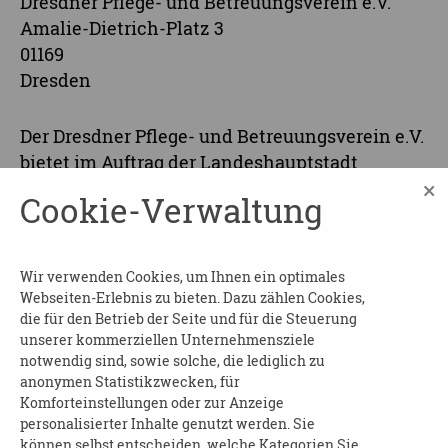
Dresdner Pflege- und Betreuungsverein e.V.
Amalie-Dietrich-Platz 3
01169
Dresden
Der Dresdner Pflege- und Betreuungsverein e.V.
bietet im Auftrag der Landeshauptstadt
×
Dresden eine Schulung zum Krankheitsbild
Cookie-Verwaltung
Demenz allen interessierten Bürgerinnen und
Bürgern an.
Wir verwenden Cookies, um Ihnen ein optimales
Informieren Sie sich zusätzlich über
Webseiten-Erlebnis zu bieten. Dazu zählen Cookies,
praktische Ansätze in der Kommunikation und
die für den Betrieb der Seite und für die Steuerung
im Umgang bei herausforderndem Verhalten
unserer kommerziellen Unternehmensziele
von Menschen mit Demenz.
notwendig sind, sowie solche, die lediglich zu
anonymen Statistikzwecken, für
Die Veranstaltung ist kostenfrei.
Komforteinstellungen oder zur Anzeige
personalisierter Inhalte genutzt werden. Sie
Wir bitten um verbindliche Anmeldung unter
können selbst entscheiden, welche Kategorien Sie