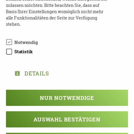
0351-4166047 oder
demenz[at]dpbv-online.de.
zulassen möchten. Bitte beachten Sie, dass auf
Basis Ihrer Einstellungen womöglich nicht mehr
Weitere Informationen über diesen
Link
!
alle Funktionalitäten der Seite zur Verfügung
stehen.
Notwendig
Statistik
DOWNLOAD BUERGERSCHULUNGEN-
FLYER-2022.PDF
DETAILS
NUR NOTWENDIGE
TEILEN
ZURÜCK ZUR ÜBERSICHT
AUSWAHL BESTÄTIGEN