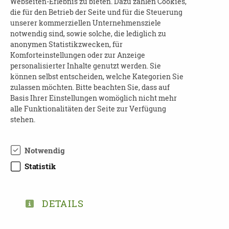
Webseiten-Erlebnis zu bieten. Dazu zählen Cookies,
Menschen vermitteln. Themen werden der
die für den Betrieb der Seite und für die Steuerung
Umgang mit schwierigen Verhaltensweisen
unserer kommerziellen Unternehmensziele
notwendig sind, sowie solche, die lediglich zu
und kommunikative Ansätze sein.
anonymen Statistikzwecken, für
Komforteinstellungen oder zur Anzeige
KOSTEN
personalisierter Inhalte genutzt werden. Sie
können selbst entscheiden, welche Kategorien Sie
innen
Die Veranstaltung ist für Dresdner Bürger
zulassen möchten. Bitte beachten Sie, dass auf
kostenfrei.
Basis Ihrer Einstellungen womöglich nicht mehr
alle Funktionalitäten der Seite zur Verfügung
ANMELDUNG
stehen.
Wir bitten um verbindliche Anmeldung unter
0351 4166047 oder
demenz[at]dpbv-online.de.
Notwendig
Statistik
DETAILS
DOWNLOAD SCHULUNGEN-DEMENZ-
2023-FLYER_1675158495.PDF