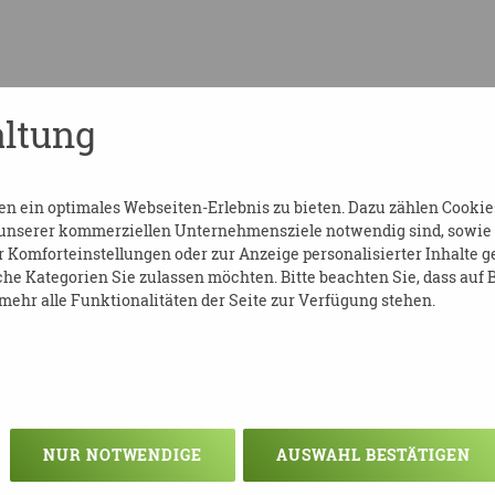
ltung
 ein optimales Webseiten-Erlebnis zu bieten. Dazu zählen Cookies,
 unserer kommerziellen Unternehmensziele notwendig sind, sowie so
Komforteinstellungen oder zur Anzeige personalisierter Inhalte g
kurs Pflege.
he Kategorien Sie zulassen möchten. Bitte beachten Sie, dass auf B
ehr alle Funktionalitäten der Seite zur Verfügung stehen.
.
Kurstermine (z.B. für denn Basiskurs) sow
pzig-Land e.V. (drk-leipzig-land.de)
NUR NOTWENDIGE
AUSWAHL BESTÄTIGEN