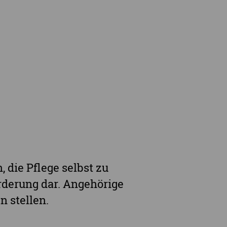
en
Leihausstellungen
nd Veranstaltungen
Newsletter
e Demenzstrategie
Demenzsensibel Kampagne
Online-Angebote & Podcast
rge
, die Pflege selbst zu
orderung dar. Angehörige
 stellen.