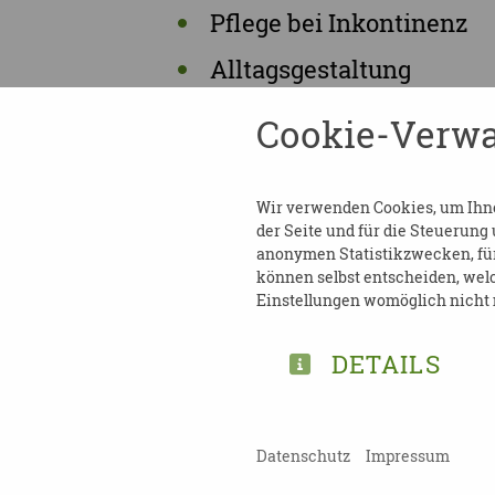
Pflege bei Inkontinenz
Alltagsgestaltung
soziale Betreuung
Cookie-Verwa
Biografiearbeit
Kommunikation
Wir verwenden Cookies, um Ihnen
der Seite und für die Steuerung
anonymen Statistikzwecken, für 
Voraussetzung ist der Basis
können selbst entscheiden, welc
Einstellungen womöglich nicht m
Die Teilnahme ist kostenfrei
DETAILS
Weitere Informationen und 
Pflegeberatung - DRK KV Lei
Datenschutz
Impressum