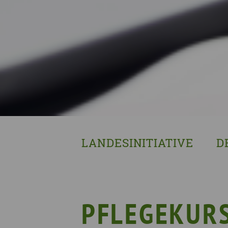
LANDESINITIATIVE
D
Was wir tun
Wa
Wer wir sind
Wi
Geschichte
Pf
PFLEGEKUR
Mit wem wir arbeiten