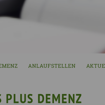
EMENZ
ANLAUFSTELLEN
AKTUE
s ist Demenz?
Erzgebirgskreis
8. Sächsi
ssenswertes & Hilfreiches
Landkreis Bautzen
Woche de
lege
Landkreis Görlitz
VERGISS?M
S PLUS DEMENZ
Landeshauptstadt Dresden
Stellenan