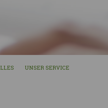
LLES
UNSER SERVICE
sches Austausch- und Vernetzungstreffen
Demenzexperten-Schulung
r Demenz
Demenz-Beratung
EIN!NICHT Pflanzaktion
Vorträge & Workshops
gebote
Selbsthilfe- & Angehörigengruppen