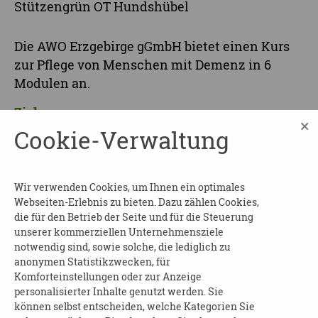
Stützengrün OT Hundshübel
Die AWO Erzgebirge gGmbH bietet einen Kurs
zur Pflege von Menschen mit Demenz in 6
Modulen an.
Ziele:
×
Cookie-Verwaltung
Pflege, Versorgung und Umgang mit
Menschen mit Demenz und weiteren
psychischen Erkrankungen
Wir verwenden Cookies, um Ihnen ein optimales
Webseiten-Erlebnis zu bieten. Dazu zählen Cookies,
Frei wählbare Module:
die für den Betrieb der Seite und für die Steuerung
unserer kommerziellen Unternehmensziele
Pflege bei Inkontinenz
notwendig sind, sowie solche, die lediglich zu
Abschied und Trauer
anonymen Statistikzwecken, für
Komforteinstellungen oder zur Anzeige
Ernährung und Flüssigkeitsversorgung
personalisierter Inhalte genutzt werden. Sie
Alltagsgestaltung, soziale Betreuung,
können selbst entscheiden, welche Kategorien Sie