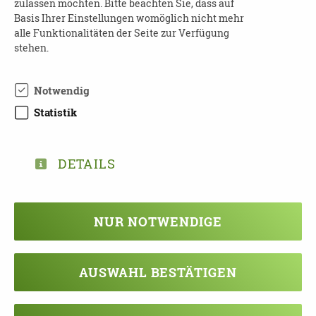
Biografiearbeit, Kommunikation
zulassen möchten. Bitte beachten Sie, dass auf
Basis Ihrer Einstellungen womöglich nicht mehr
Entlastungangebote
alle Funktionalitäten der Seite zur Verfügung
die Welt/Sichtweise des an Demenz
stehen.
erkrankten Menschen verstehen
weitere Inhalte nach Bedürfnissen der TN
Notwendig
Statistik
Bei Interesse oder Fragen wenden Sie sich an
Kerstin Klöppel unter
0151 70798991.
DETAILS
TEILEN
NUR NOTWENDIGE
ZURÜCK ZUR ÜBERSICHT
AUSWAHL BESTÄTIGEN