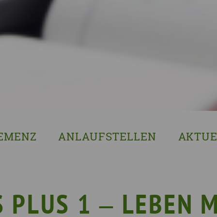
EMENZ
ANLAUFSTELLEN
AKTUE
s ist Demenz?
Erzgebirgskreis
8. Sächsi
ssenswertes & Hilfreiches
Landkreis Bautzen
Woche de
lege
Landkreis Görlitz
VERGISS?M
 PLUS 1 ‒ LEBEN 
Landeshauptstadt Dresden
Stellenan