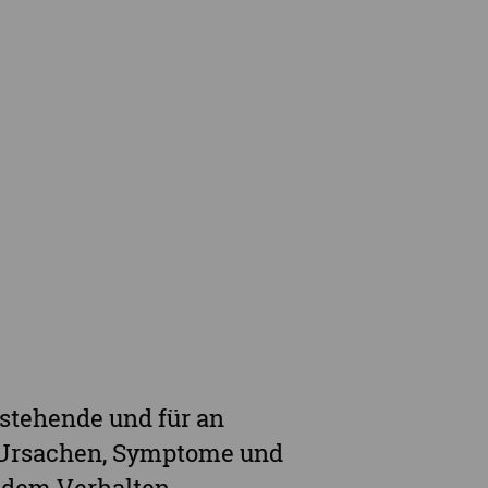
en
Leihausstellungen
nd Veranstaltungen
Newsletter
e Demenzstrategie
Demenzsensibel Kampagne
Online-Angebote & Podcast
rge
stehende und für an
r Ursachen, Symptome und
ndem Verhalten,