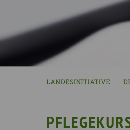
LANDESINITIATIVE
D
Was wir tun
Wa
Wer wir sind
Wi
Geschichte
Pf
PFLEGEKURS
Mit wem wir arbeiten