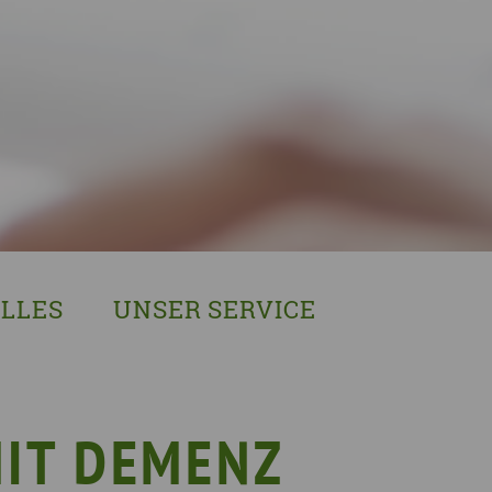
LLES
UNSER SERVICE
sches Austausch- und Vernetzungstreffen
Demenzexperten-Schulung
r Demenz
Demenz-Beratung
EIN!NICHT Pflanzaktion
Vorträge & Workshops
MIT DEMENZ
gebote
Selbsthilfe- & Angehörigengruppen