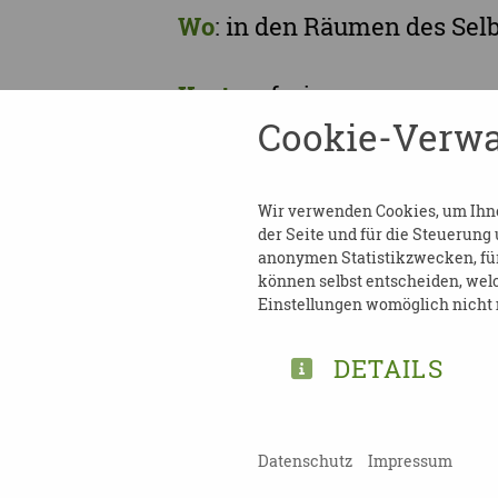
Wo
: in den Räumen des Sel
Kosten
: frei
Cookie-Verwa
Anmeldung
erforderlich an:
Tel: 034124330566
Wir verwenden Cookies, um Ihnen
E-Mail:
info@sbl-leipzig.de
der Seite und für die Steuerung
anonymen Statistikzwecken, für 
können selbst entscheiden, welc
Weitere Informatione
n:
htt
Einstellungen womöglich nicht m
DETAILS
DOWNLOAD ÜBERBLI
Datenschutz
Impressum