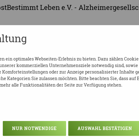
bstBestimmt Leben e.V. - Alzheimergesellsc
ltung
 ein optimales Webseiten-Erlebnis zu bieten. Dazu zählen Cookies,
 unserer kommerziellen Unternehmensziele notwendig sind, sowie so
Komforteinstellungen oder zur Anzeige personalisierter Inhalte g
he Kategorien Sie zulassen möchten. Bitte beachten Sie, dass auf B
p://www.demenzberatung-leipzig.de/
ehr alle Funktionalitäten der Seite zur Verfügung stehen.
CK SBL BASISPFLEGEKURS 1
NUR NOTWENDIGE
AUSWAHL BESTÄTIGEN