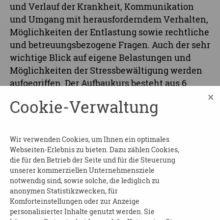
und Verlauf der Krankheit, Kommunikation
und Umgang mit herausforderndem Verhalten,
Möglichkeiten der Entlastung sowie rechtliche
und betreuungsbezogene Fragen. Auch der sehr
wichtige Blick auf eigene Belastungen und
Möglichkeiten der Stressbewältigung werden
aufgegriffen. Der Aufbaukurs besteht aus 6
×
Modulen.
Cookie-Verwaltung
Modul 2: Menschen mit Demenz verstehen
Demenzsimulatoren
Wir verwenden Cookies, um Ihnen ein optimales
Referentin
: Fr. Sionda (SBL)
Webseiten-Erlebnis zu bieten. Dazu zählen Cookies,
die für den Betrieb der Seite und für die Steuerung
Einen Kursüberblick finden Sie unten zum
unserer kommerziellen Unternehmensziele
Download.
notwendig sind, sowie solche, die lediglich zu
anonymen Statistikzwecken, für
Beginn und Dauer
: am 16.10.2025 von 10:00 bis
Komforteinstellungen oder zur Anzeige
personalisierter Inhalte genutzt werden. Sie
12:00 Uhr