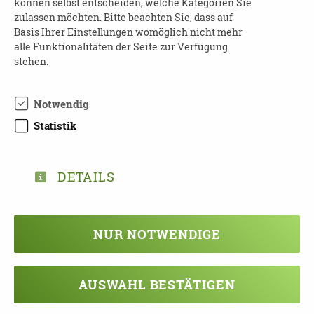
können selbst entscheiden, welche Kategorien Sie
Folgetermine
: 23.10.25, 30.10.25, 06.11.25, 13.11.25
zulassen möchten. Bitte beachten Sie, dass auf
Basis Ihrer Einstellungen womöglich nicht mehr
Wo
: in den Räumen des SelbstBestimmt Leben
alle Funktionalitäten der Seite zur Verfügung
stehen.
e.V. - Alzheimergesellschaft Leipzig
Kosten
: frei
Notwendig
Anmeldung
erforderlich an:
Statistik
Tel: 034124330566
E-Mail:
info@sbl-leipzig.de
DETAILS
Weitere Informatione
n:
http://www.demenzberatung-leipzig.de/
NUR NOTWENDIGE
AUSWAHL BESTÄTIGEN
DOWNLOAD ÜBERBLICK SBL
BASISPFLEGEKURS 1