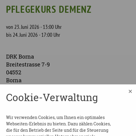
PFLEGEKURS DEMENZ
von 23. Juni 2026 - 13:00 Uhr
bis 24. Juni 2026 - 17:00 Uhr
DRK Borna
Breitestrasse 7-9
04552
Borna
×
Cookie-Verwaltung
Pflegekurs Demenz
Beginn und Dauer
: vom 23.06. bis 24.06.2026
jeweils von 13:00 bis 17:00 Uhr
Wir verwenden Cookies, um Ihnen ein optimales
Webseiten-Erlebnis zu bieten. Dazu zählen Cookies,
die für den Betrieb der Seite und für die Steuerung
Wo
: DRK Borna