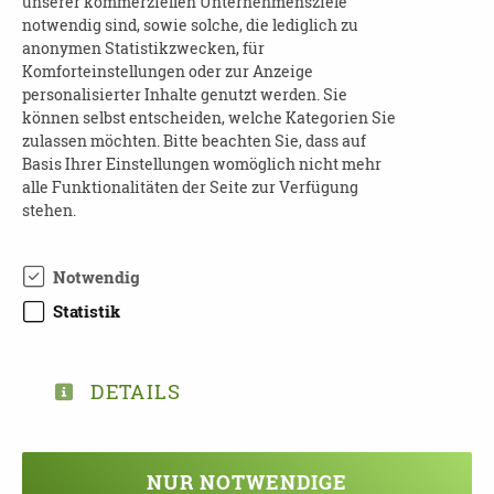
unserer kommerziellen Unternehmensziele
notwendig sind, sowie solche, die lediglich zu
Kosten
: frei
anonymen Statistikzwecken, für
Komforteinstellungen oder zur Anzeige
Kontakt
:
personalisierter Inhalte genutzt werden. Sie
Frau Stephanie Müller
können selbst entscheiden, welche Kategorien Sie
Mobil: 01609013073
zulassen möchten. Bitte beachten Sie, dass auf
E-Mail:
St.mueller@drk-leipzig-land.de
Basis Ihrer Einstellungen womöglich nicht mehr
alle Funktionalitäten der Seite zur Verfügung
stehen.
Notwendig
TEILEN
Statistik
ZURÜCK ZUR ÜBERSICHT
DETAILS
NUR NOTWENDIGE
Veranstaltung verpasst?